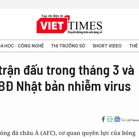
A HỌC - CÔNG NGHỆ
THỊ TRƯỜNG SỐ
SHORT VIDEO
THẾ 
trận đấu trong tháng 3 và
ĐBĐ Nhật bản nhiễm virus
 bóng đá châu Á (AFC), cơ quan quyền lực của bóng