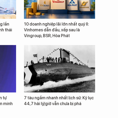
g lần
10 doanh nghiệp lãi lớn nhất quý II:
inh thái
Vinhomes dẫn đầu, xếp sau là
Vingroup, BSR, Hòa Phát
n tự
7 tàu ngầm nhanh nhất lịch sử: Kỷ lục
ăn minh
44,7 hải lý/giờ vẫn chưa bị phá