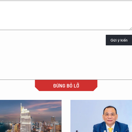
Gửi ý kiến
ĐỪNG BỎ LỠ