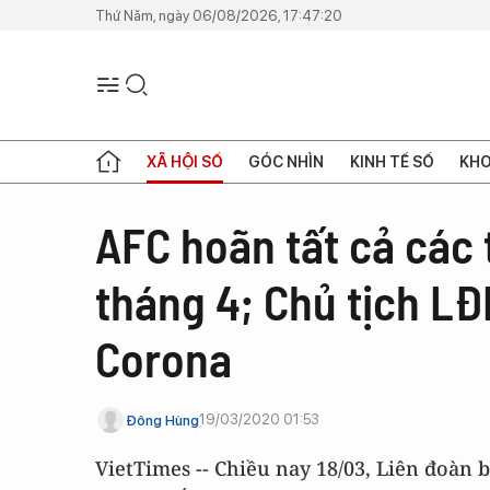
Thứ Năm, ngày 06/08/2026, 17:47:20
XÃ HỘI SỐ
GÓC NHÌN
KINH TẾ SỐ
KHO
AFC hoãn tất cả các 
tháng 4; Chủ tịch L
Corona
19/03/2020 01:53
Đông Hùng
VietTimes -- Chiều nay 18/03, Liên đoàn