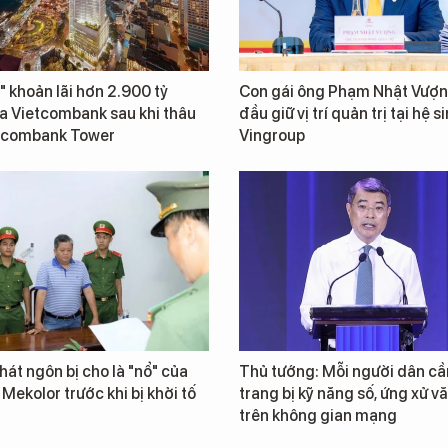
" khoản lãi hơn 2.900 tỷ
Con gái ông Phạm Nhật Vượn
a Vietcombank sau khi thâu
đầu giữ vị trí quản trị tại hệ s
tcombank Tower
Vingroup
át ngôn bị cho là "nổ" của
Thủ tướng: Mỗi người dân cầ
 Mekolor trước khi bị khởi tố
trang bị kỹ năng số, ứng xử v
trên không gian mạng