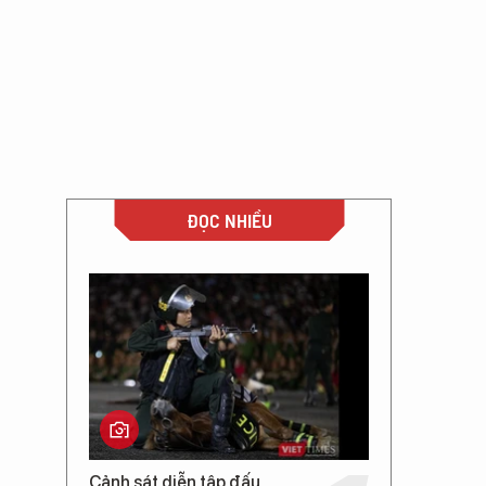
ĐỌC NHIỀU
Cảnh sát diễn tập đấu