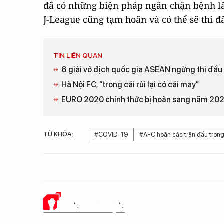
đã có những biện pháp ngăn chặn bệnh lâ
J-League cũng tạm hoãn và có thể sẽ thi đấu
TIN LIÊN QUAN
6 giải vô địch quốc gia ASEAN ngừng thi đấu
Hà Nội FC, “trong cái rủi lại có cái may”
EURO 2020 chính thức bị hoãn sang năm 20
TỪ KHÓA:
#COVID-19
#AFC hoãn các trận đấu trong
Ý KIẾN CỦA BẠN