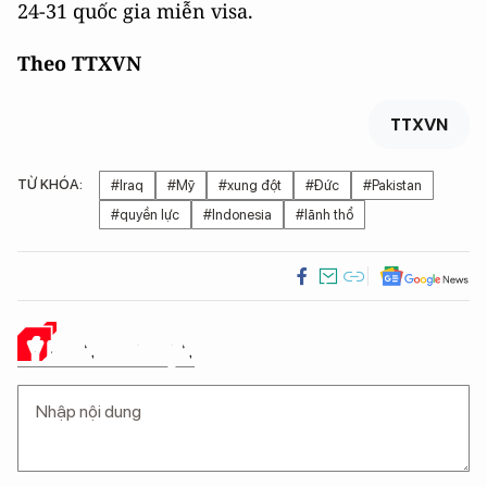
24-31 quốc gia miễn visa.
Theo TTXVN
TTXVN
TỪ KHÓA:
#Iraq
#Mỹ
#xung đột
#Đức
#Pakistan
#quyền lực
#Indonesia
#lãnh thổ
Ý KIẾN CỦA BẠN