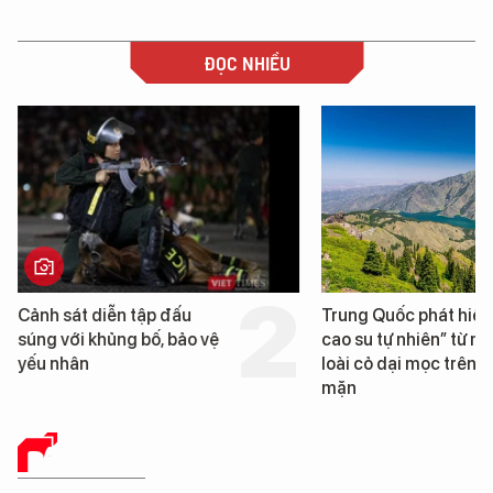
ĐỌC NHIỀU
Cảnh sát diễn tập đấu
Trung Quốc phát hiện
súng với khủng bố, bảo vệ
cao su tự nhiên” từ m
yếu nhân
loài cỏ dại mọc trên đ
mặn
BÁO CHÍ SỐ