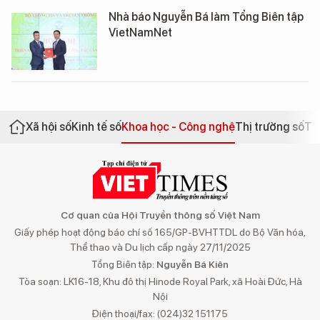
Nhà báo Nguyễn Bá làm Tổng Biên tập
VietNamNet
Xã hội số
Kinh tế số
Khoa học - Công nghệ
Thị trường số
Th
Cơ quan của Hội Truyền thông số Việt Nam
Giấy phép hoạt động báo chí số 165/GP-BVHTTDL do Bộ Văn hóa,
Thể thao và Du lịch cấp ngày 27/11/2025
Tổng Biên tập:
Nguyễn Bá Kiên
Tòa soạn: LK16-18, Khu đô thị Hinode Royal Park, xã Hoài Đức, Hà
Nội
Điện thoại/fax: (024)32 151175