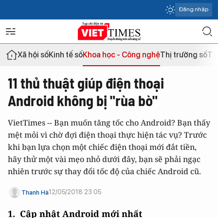
Đăng nhập
Xã hội số
Kinh tế số
Khoa học - Công nghệ
Thị trường số
Th
11 thủ thuật giúp điện thoại
Android không bị "rùa bò"
VietTimes -- Bạn muốn tăng tốc cho Android? Bạn thấy
mệt mỏi vì chờ đợi điện thoại thực hiện tác vụ? Trước
khi bạn lựa chọn một chiếc điện thoại mới đắt tiền,
hãy thử một vài mẹo nhỏ dưới đây, bạn sẽ phải ngạc
nhiên trước sự thay đổi tốc độ của chiếc Android cũ.
12/05/2018 23:05
Thanh Hà
1. Cập nhật Android mới nhất