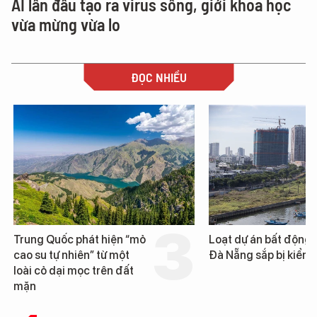
AI lần đầu tạo ra virus sống, giới khoa học
vừa mừng vừa lo
ĐỌC NHIỀU
Trung Quốc phát hiện “mỏ
Loạt dự án bất động 
cao su tự nhiên” từ một
Đà Nẵng sắp bị kiểm t
loài cỏ dại mọc trên đất
mặn