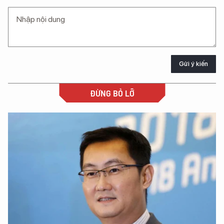
Gửi ý kiến
ĐỪNG BỎ LỠ