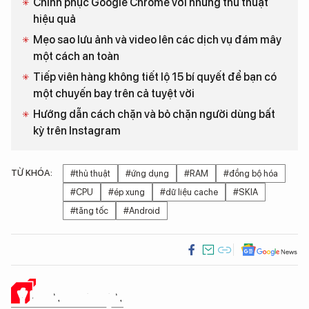
Chinh phục Google Chrome với những thủ thuật
hiệu quả
Mẹo sao lưu ảnh và video lên các dịch vụ đám mây
một cách an toàn
Tiếp viên hàng không tiết lộ 15 bí quyết để bạn có
một chuyến bay trên cả tuyệt vời
Hướng dẫn cách chặn và bỏ chặn người dùng bất
kỳ trên Instagram
TỪ KHÓA:
#thủ thuật
#ứng dụng
#RAM
#đồng bộ hóa
#CPU
#ép xung
#dữ liệu cache
#SKIA
#tăng tốc
#Android
Ý KIẾN CỦA BẠN