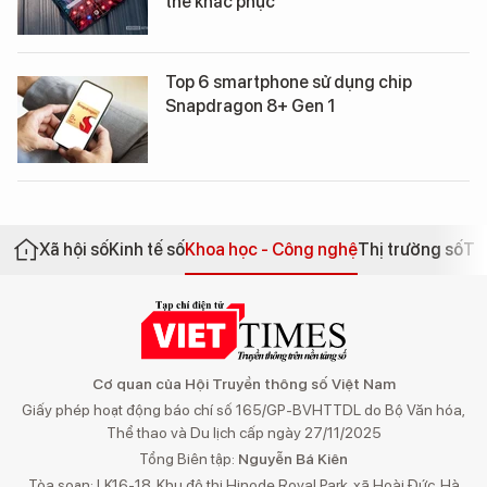
thể khắc phục
Top 6 smartphone sử dụng chip
Snapdragon 8+ Gen 1
Xã hội số
Kinh tế số
Khoa học - Công nghệ
Thị trường số
Th
Cơ quan của Hội Truyền thông số Việt Nam
Giấy phép hoạt động báo chí số 165/GP-BVHTTDL do Bộ Văn hóa,
Thể thao và Du lịch cấp ngày 27/11/2025
Tổng Biên tập:
Nguyễn Bá Kiên
Tòa soạn: LK16-18, Khu đô thị Hinode Royal Park, xã Hoài Đức, Hà