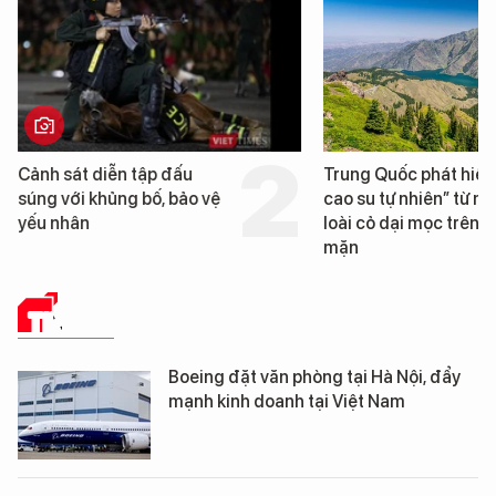
Trung Quốc phát hiện “mỏ
Loạt dự án bất động 
cao su tự nhiên” từ một
Đà Nẵng sắp bị kiểm t
loài cỏ dại mọc trên đất
mặn
TIN TỨC
Boeing đặt văn phòng tại Hà Nội, đẩy
mạnh kinh doanh tại Việt Nam