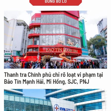
ĐỪNG BỎ LỠ
Thanh tra Chính phủ chỉ rõ loạt vi phạm tại
Bảo Tín Mạnh Hải, Mi Hồng, SJC, PNJ