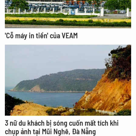
'Cỗ máy in tiền' của VEAM
3 nữ du khách bị sóng cuốn mất tích khi
chụp ảnh tại Mũi Nghê, Đà Nẵng