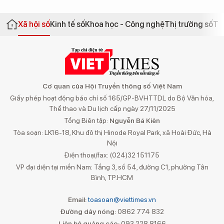
Xã hội số
Kinh tế số
Khoa học - Công nghệ
Thị trường số
Th
Cơ quan của Hội Truyền thông số Việt Nam
Giấy phép hoạt động báo chí số 165/GP-BVHTTDL do Bộ Văn hóa,
Thể thao và Du lịch cấp ngày 27/11/2025
Tổng Biên tập:
Nguyễn Bá Kiên
Tòa soạn: LK16-18, Khu đô thị Hinode Royal Park, xã Hoài Đức, Hà
Nội
Điện thoại/fax: (024)32 151175
VP đại diện tại miền Nam: Tầng 3, số 54, đường C1, phường Tân
Bình, TP.HCM
Email:
toasoan@viettimes.vn
Đường dây nóng:
0862 774 832
Liên hệ quảng cáo:
093 228 8166