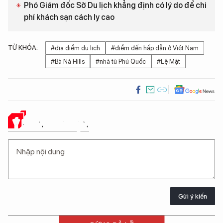
Phó Giám đốc Sở Du lịch khẳng định có lý do để chi
phí khách sạn cách ly cao
TỪ KHÓA:
#địa điểm du lịch
#điểm đến hấp dẫn ở Việt Nam
#Bà Nà Hills
#nhà tù Phú Quốc
#Lệ Mật
Ý KIẾN CỦA BẠN
Gửi ý kiến