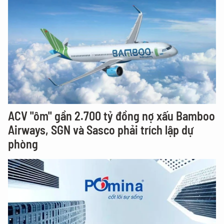
ACV "ôm" gần 2.700 tỷ đồng nợ xấu Bamboo
Airways, SGN và Sasco phải trích lập dự
phòng