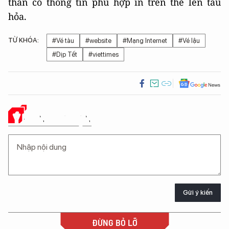
thân có thông tin phù hợp in trên thẻ lên tàu
hỏa.
TỪ KHÓA:
#Vé tàu
#website
#Mạng Internet
#Vé lậu
#Dịp Tết
#viettimes
Ý KIẾN CỦA BẠN
Gửi ý kiến
ĐỪNG BỎ LỠ