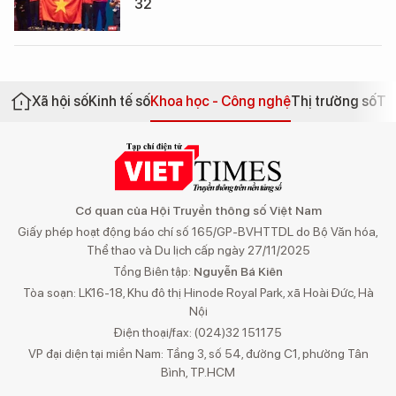
32
Xã hội số
Kinh tế số
Khoa học - Công nghệ
Thị trường số
Th
Cơ quan của Hội Truyền thông số Việt Nam
Giấy phép hoạt động báo chí số 165/GP-BVHTTDL do Bộ Văn hóa,
Thể thao và Du lịch cấp ngày 27/11/2025
Tổng Biên tập:
Nguyễn Bá Kiên
Tòa soạn: LK16-18, Khu đô thị Hinode Royal Park, xã Hoài Đức, Hà
Nội
Điện thoại/fax: (024)32 151175
VP đại diện tại miền Nam: Tầng 3, số 54, đường C1, phường Tân
Bình, TP.HCM