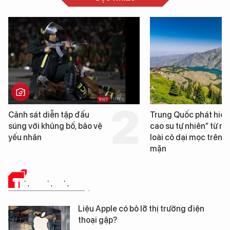
Cảnh sát diễn tập đấu
Trung Quốc phát hiện
súng với khủng bố, bảo vệ
cao su tự nhiên” từ m
yếu nhân
loài cỏ dại mọc trên đ
mặn
TIN CÔNG NGHỆ
Liệu Apple có bỏ lỡ thị trường điện
thoại gập?