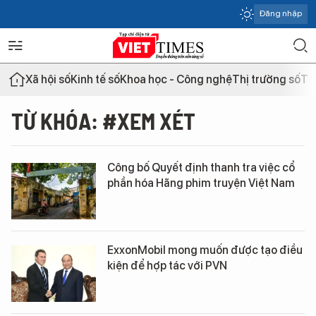
Đăng nhập
Xã hội số
Kinh tế số
Khoa học - Công nghệ
Thị trường số
Th
TỪ KHÓA: #XEM XÉT
Công bố Quyết định thanh tra việc cổ
phần hóa Hãng phim truyện Việt Nam
ExxonMobil mong muốn được tạo điều
kiện để hợp tác với PVN