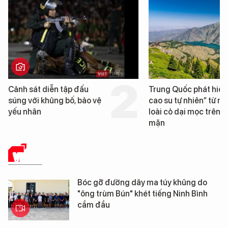
Trung Quốc phát hiện “mỏ
Loạt dự án b
cao su tự nhiên” từ một
Đà Nẵng sắp 
loài cỏ dại mọc trên đất
mặn
VIDEO
Bóc gỡ đường dây ma túy khủng do
"ông trùm Bún" khét tiếng Ninh Bình
cầm đầu