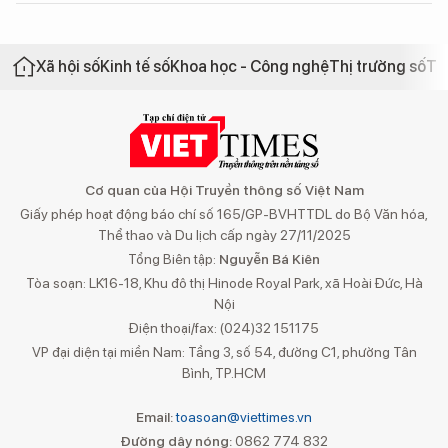
Xã hội số
Kinh tế số
Khoa học - Công nghệ
Thị trường số
Th
Cơ quan của Hội Truyền thông số Việt Nam
Giấy phép hoạt động báo chí số 165/GP-BVHTTDL do Bộ Văn hóa,
Thể thao và Du lịch cấp ngày 27/11/2025
Tổng Biên tập:
Nguyễn Bá Kiên
Tòa soạn: LK16-18, Khu đô thị Hinode Royal Park, xã Hoài Đức, Hà
Nội
Điện thoại/fax: (024)32 151175
VP đại diện tại miền Nam: Tầng 3, số 54, đường C1, phường Tân
Bình, TP.HCM
Email:
toasoan@viettimes.vn
Đường dây nóng:
0862 774 832