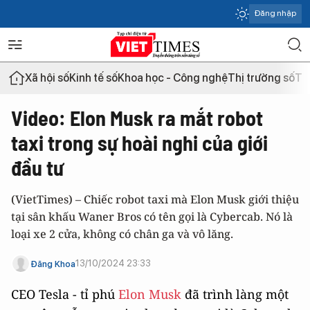
Đăng nhập
Xã hội số
Kinh tế số
Khoa học - Công nghệ
Thị trường số
Th
Video: Elon Musk ra mắt robot
taxi trong sự hoài nghi của giới
đầu tư
(VietTimes) – Chiếc robot taxi mà Elon Musk giới thiệu
tại sân khấu Waner Bros có tên gọi là Cybercab. Nó là
loại xe 2 cửa, không có chân ga và vô lăng.
13/10/2024 23:33
Đăng Khoa
CEO Tesla - tỉ phú
Elon Musk
đã trình làng một