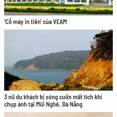
'Cỗ máy in tiền' của VEAM
3 nữ du khách bị sóng cuốn mất tích khi
chụp ảnh tại Mũi Nghê, Đà Nẵng