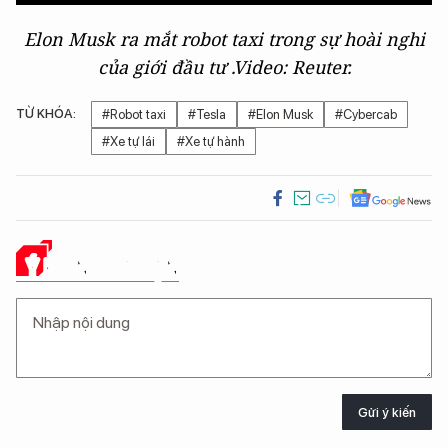
Elon Musk ra mắt robot taxi trong sự hoài nghi
của giới đầu tư .Video: Reuter.
TỪ KHÓA:
#Robot taxi
#Tesla
#Elon Musk
#Cybercab
#Xe tự lái
#Xe tự hành
Ý KIẾN CỦA BẠN
Gửi ý kiến