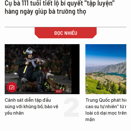
Cụ bà 111 tuổi tiết lộ bí quyết "tập luyện"
hàng ngày giúp bà trường thọ
ĐỌC NHIỀU
Cảnh sát diễn tập đấu
Trung Quốc phát hiện
súng với khủng bố, bảo vệ
cao su tự nhiên” từ m
yếu nhân
loài cỏ dại mọc trên đ
mặn