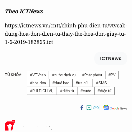
Theo ICTNews
https://ictnews.vn/cntt/chinh-phu-dien-tu/vtvcab-
dung-hoa-don-dien-tu-thay-the-hoa-don-giay-tu-
1-6-2019-182865.ict
ICTNews
TỪ KHÓA:
#VTVcab
#cước dịch vụ
#Phát phiếu
#P.V
#hóa đơn
#thuê bao
#tra cứu
#SMS
#PHÍ DỊCH VỤ
#điện tử
#cước
#điện tử
Ý KIẾN CỦA BẠN