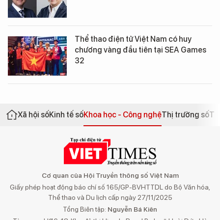
Thể thao điện tử Việt Nam có huy
chương vàng đầu tiên tại SEA Games
32
Xã hội số
Kinh tế số
Khoa học - Công nghệ
Thị trường số
Th
Cơ quan của Hội Truyền thông số Việt Nam
Giấy phép hoạt động báo chí số 165/GP-BVHTTDL do Bộ Văn hóa,
Thể thao và Du lịch cấp ngày 27/11/2025
Tổng Biên tập:
Nguyễn Bá Kiên