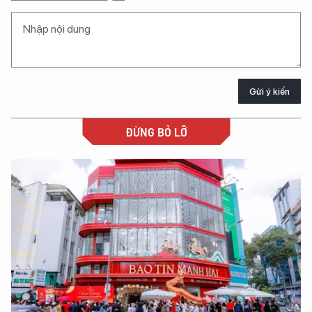
Gửi ý kiến
ĐỪNG BỎ LỠ