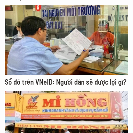
Sổ đỏ trên VNeID: Người dân sẽ được lợi gì?