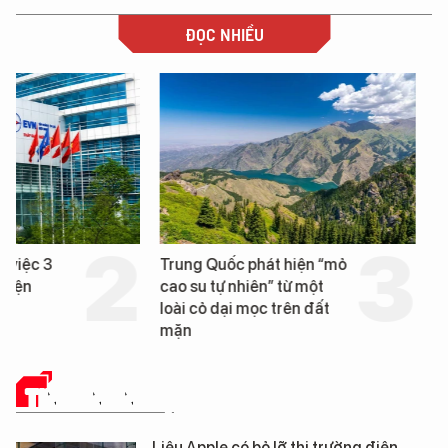
ĐỌC NHIỀU
Trung Quốc phát hiện “mỏ
Loạt dự án bất động 
cao su tự nhiên” từ một
Đà Nẵng sắp bị kiểm t
loài cỏ dại mọc trên đất
mặn
TIN CÔNG NGHỆ
Liệu Apple có bỏ lỡ thị trường điện