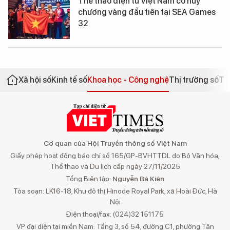
Thể thao điện tử Việt Nam có huy
chương vàng đầu tiên tại SEA Games
32
Xã hội số
Kinh tế số
Khoa học - Công nghệ
Thị trường số
Th
Cơ quan của Hội Truyền thông số Việt Nam
Giấy phép hoạt động báo chí số 165/GP-BVHTTDL do Bộ Văn hóa,
Thể thao và Du lịch cấp ngày 27/11/2025
Tổng Biên tập:
Nguyễn Bá Kiên
Tòa soạn: LK16-18, Khu đô thị Hinode Royal Park, xã Hoài Đức, Hà
Nội
Điện thoại/fax: (024)32 151175
VP đại diện tại miền Nam: Tầng 3, số 54, đường C1, phường Tân