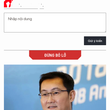
Ý KIẾN CỦA BẠN
Gửi ý kiến
ĐỪNG BỎ LỠ