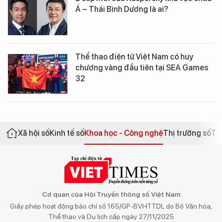
Á – Thái Bình Dương là ai?
Thể thao điện tử Việt Nam có huy
chương vàng đầu tiên tại SEA Games
32
Xã hội số
Kinh tế số
Khoa học - Công nghệ
Thị trường số
Th
Cơ quan của Hội Truyền thông số Việt Nam
Giấy phép hoạt động báo chí số 165/GP-BVHTTDL do Bộ Văn hóa,
Thể thao và Du lịch cấp ngày 27/11/2025