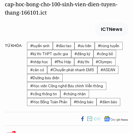
cap-hoc-bong-cho-100-sinh-vien-dien-tuyen-
thang-166101.ict
ICTNews
TỪ KHÓA:
#tuyển sinh
#đào tạo
#ưu tiên
#trúng tuyển
#kỳ thi THPT quốc gia
#đăng ký
#công bố
#nhập học
#Phù Hợp
#dự thi
#Olympic
#căn cứ
#Chuyển phát nhanh EMS
#ASEAN
#Đường bưu điện
#Học viện Công nghệ Bưu chính Viễn thông
#cổng thông tin
#chứng nhận
#Học Bổng Toàn Phần
#thông báo
#đảm bảo