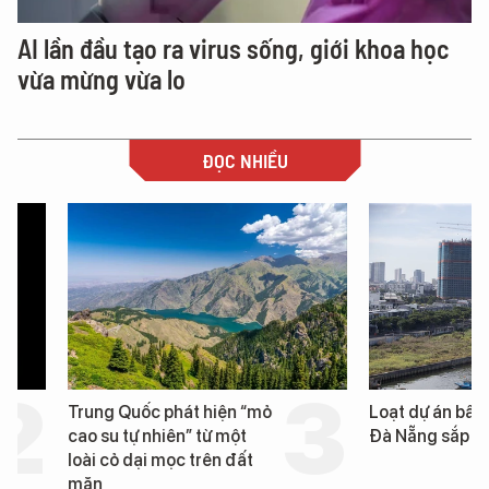
AI lần đầu tạo ra virus sống, giới khoa học
vừa mừng vừa lo
ĐỌC NHIỀU
Trung Quốc phát hiện “mỏ
Loạt dự án bất động 
cao su tự nhiên” từ một
Đà Nẵng sắp bị kiểm t
loài cỏ dại mọc trên đất
mặn