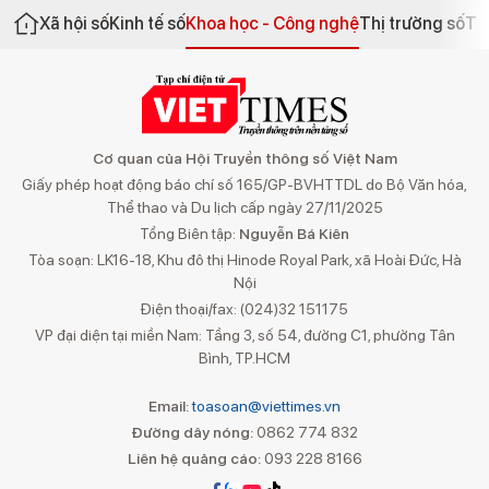
Xã hội số
Kinh tế số
Khoa học - Công nghệ
Thị trường số
Th
Cơ quan của Hội Truyền thông số Việt Nam
Giấy phép hoạt động báo chí số 165/GP-BVHTTDL do Bộ Văn hóa,
Thể thao và Du lịch cấp ngày 27/11/2025
Tổng Biên tập:
Nguyễn Bá Kiên
Tòa soạn: LK16-18, Khu đô thị Hinode Royal Park, xã Hoài Đức, Hà
Nội
Điện thoại/fax: (024)32 151175
VP đại diện tại miền Nam: Tầng 3, số 54, đường C1, phường Tân
Bình, TP.HCM
Email:
toasoan@viettimes.vn
Đường dây nóng:
0862 774 832
Liên hệ quảng cáo:
093 228 8166