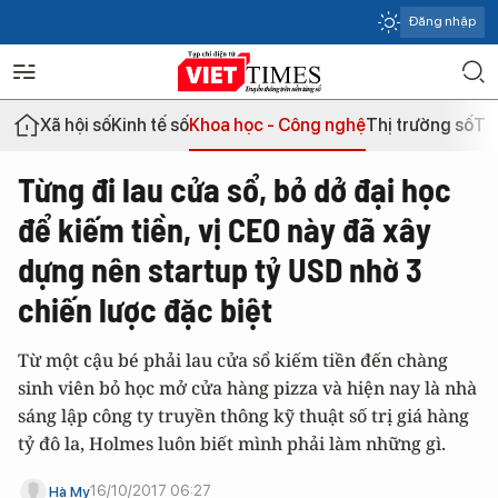
Đăng nhập
Xã hội số
Kinh tế số
Khoa học - Công nghệ
Thị trường số
Th
Từng đi lau cửa sổ, bỏ dở đại học
để kiếm tiền, vị CEO này đã xây
dựng nên startup tỷ USD nhờ 3
chiến lược đặc biệt
Từ một cậu bé phải lau cửa sổ kiếm tiền đến chàng
sinh viên bỏ học mở cửa hàng pizza và hiện nay là nhà
sáng lập công ty truyền thông kỹ thuật số trị giá hàng
tỷ đô la, Holmes luôn biết mình phải làm những gì.
16/10/2017 06:27
Hà My