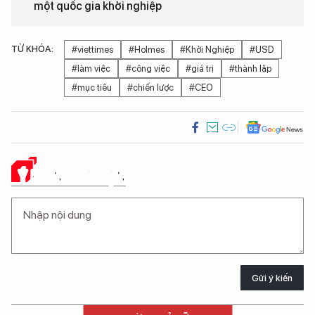
một quốc gia khởi nghiệp
TỪ KHÓA:
#viettimes
#Holmes
#Khởi Nghiệp
#USD
#làm việc
#công việc
#giá trị
#thành lập
#mục tiêu
#chiến lược
#CEO
Ý KIẾN CỦA BẠN
Gửi ý kiến