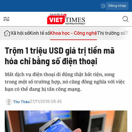
Đăng nhập
Xã hội số
Kinh tế số
Khoa học - Công nghệ
Thị trường số
Th
Trộm 1 triệu USD giá trị tiền mã
hóa chỉ bằng số điện thoại
Mất dịch vụ điện thoại di động thật bất tiện, song
trong một số trường hợp, nó cũng đồng nghĩa với việc
bạn có thể đang bị tấn công mạng.
27/11/2018 08:45
Thu Thảo