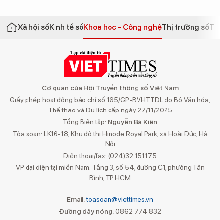
Xã hội số
Kinh tế số
Khoa học - Công nghệ
Thị trường số
Th
Cơ quan của Hội Truyền thông số Việt Nam
Giấy phép hoạt động báo chí số 165/GP-BVHTTDL do Bộ Văn hóa,
Thể thao và Du lịch cấp ngày 27/11/2025
Tổng Biên tập:
Nguyễn Bá Kiên
Tòa soạn: LK16-18, Khu đô thị Hinode Royal Park, xã Hoài Đức, Hà
Nội
Điện thoại/fax: (024)32 151175
VP đại diện tại miền Nam: Tầng 3, số 54, đường C1, phường Tân
Bình, TP.HCM
Email:
toasoan@viettimes.vn
Đường dây nóng:
0862 774 832