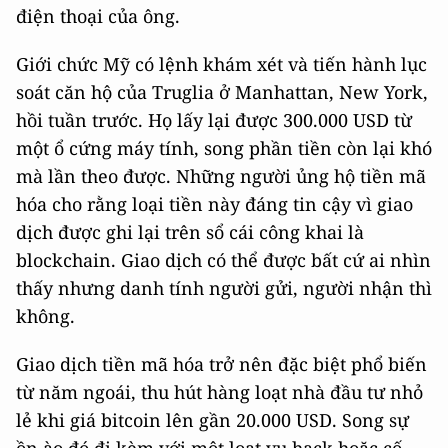
điện thoại của ông.
Giới chức Mỹ có lệnh khám xét và tiến hành lục
soát căn hộ của Truglia ở Manhattan, New York,
hồi tuần trước. Họ lấy lại được 300.000 USD từ
một ổ cứng máy tính, song phần tiền còn lại khó
mà lần theo được. Những người ủng hộ tiền mã
hóa cho rằng loại tiền này đáng tin cậy vì giao
dịch được ghi lại trên sổ cái công khai là
blockchain. Giao dịch có thể được bất cứ ai nhìn
thấy nhưng danh tính người gửi, người nhận thì
không.
Giao dịch tiền mã hóa trở nên đặc biệt phổ biến
từ năm ngoái, thu hút hàng loạt nhà đầu tư nhỏ
lẻ khi giá bitcoin lên gần 20.000 USD. Song sự
ồn ào đó đi kèm với một loạt vụ hack hoặc cố