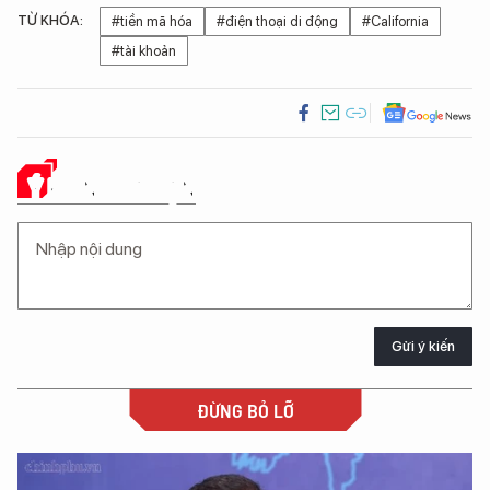
TỪ KHÓA:
#tiền mã hóa
#điện thoại di động
#California
#tài khoản
Ý KIẾN CỦA BẠN
Gửi ý kiến
ĐỪNG BỎ LỠ