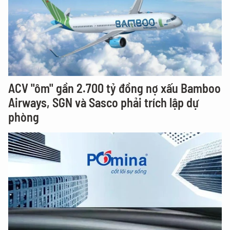
ACV "ôm" gần 2.700 tỷ đồng nợ xấu Bamboo
Airways, SGN và Sasco phải trích lập dự
phòng