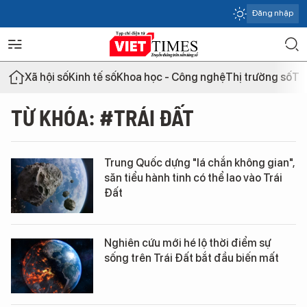
Đăng nhập
Xã hội số
Kinh tế số
Khoa học - Công nghệ
Thị trường số
Th
TỪ KHÓA: #TRÁI ĐẤT
Trung Quốc dựng "lá chắn không gian",
săn tiểu hành tinh có thể lao vào Trái
Đất
Nghiên cứu mới hé lộ thời điểm sự
sống trên Trái Đất bắt đầu biến mất