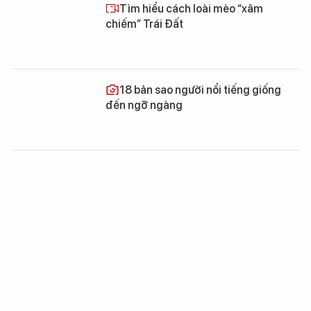
Tìm hiểu cách loài mèo “xâm
chiếm” Trái Đất
18 bản sao người nổi tiếng giống
đến ngỡ ngàng
Chỉ mới sang tháng 8, chúng ta đã
dùng hết nguồn tài nguyên mà Trái Đất
cung cấp được cho cả năm
Cần 1,75 Trái Đất để đáp ứng đủ nhu
cầu của con người