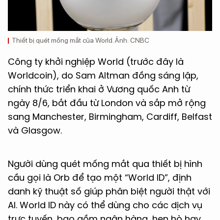
Thiết bị quét mống mắt của World. Ảnh: CNBC
Công ty khởi nghiệp World (trước đây là
Worldcoin), do Sam Altman đồng sáng lập,
chính thức triển khai ở Vương quốc Anh từ
ngày 8/6, bắt đầu từ London và sắp mở rộng
sang Manchester, Birmingham, Cardiff, Belfast
và Glasgow.
Người dùng quét mống mắt qua thiết bị hình
cầu gọi là Orb để tạo một “World ID”, định
danh kỹ thuật số giúp phân biệt người thật với
AI. World ID này có thể dùng cho các dịch vụ
trực tuyến, bao gồm ngân hàng, hẹn hò hay