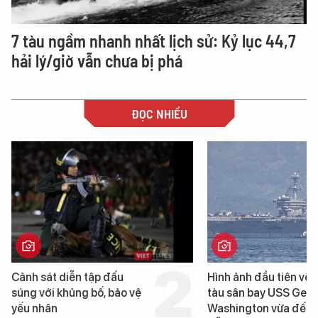
7 tàu ngầm nhanh nhất lịch sử: Kỷ lục 44,7
hải lý/giờ vẫn chưa bị phá
ĐỌC NHIỀU
 sát diễn tập đấu
Hình ảnh đầu tiên về siêu
 với khủng bố, bảo vệ
tàu sân bay USS George
nhân
Washington vừa đến Đà