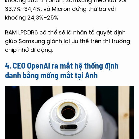
khoảng 36% thị phần, Samsung theo sát với
33,7%–34,4%, và Micron đứng thứ ba với
khoảng 24,3%–25%.
RAM LPDDR6 có thể sẽ là nhân tố quyết định
giúp Samsung giành lại ưu thế trên thị trường
chip nhớ di động.
4. CEO OpenAI ra mắt hệ thống định
danh bằng mống mắt tại Anh