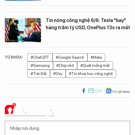
Tin nóng công nghệ 6/6: Tesla "bay"
hàng trăm tỷ USD, OnePlus 13s ra mắt
TỪ KHÓA:
#ChatGPT
#Google Search
#Meta
#Samsung
#Chip nhớ
#Quét mống mắt
#Trái Đất
#Oxy
#Tin khoa học công nghệ
Ý KIẾN CỦA BẠN