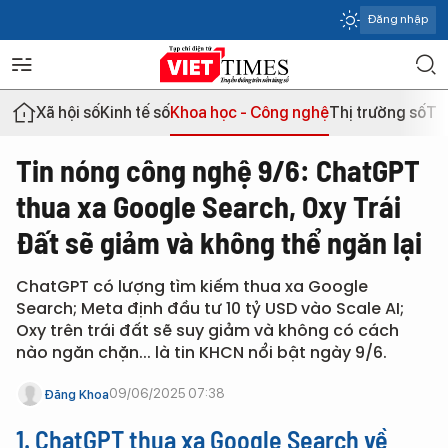
Đăng nhập
Xã hội số
Kinh tế số
Khoa học - Công nghệ
Thị trường số
Th
Tin nóng công nghệ 9/6: ChatGPT
thua xa Google Search, Oxy Trái
Đất sẽ giảm và không thể ngăn lại
ChatGPT có lượng tìm kiếm thua xa Google
Search; Meta định đầu tư 10 tỷ USD vào Scale AI;
Oxy trên trái đất sẽ suy giảm và không có cách
nào ngăn chặn... là tin KHCN nổi bật ngày 9/6.
09/06/2025 07:38
Đăng Khoa
1. ChatGPT thua xa Google Search về