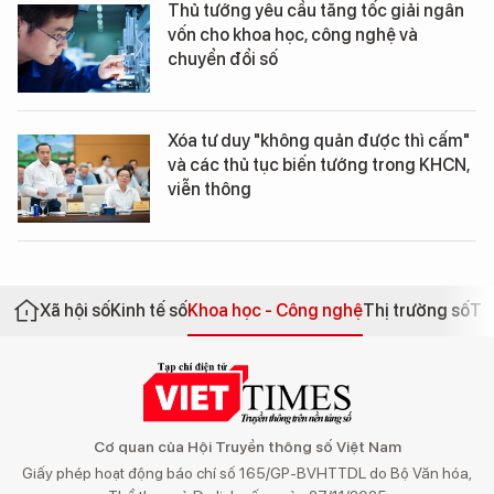
Thủ tướng yêu cầu tăng tốc giải ngân
vốn cho khoa học, công nghệ và
chuyển đổi số
Xóa tư duy "không quản được thì cấm"
và các thủ tục biến tướng trong KHCN,
viễn thông
Xã hội số
Kinh tế số
Khoa học - Công nghệ
Thị trường số
Th
Cơ quan của Hội Truyền thông số Việt Nam
Giấy phép hoạt động báo chí số 165/GP-BVHTTDL do Bộ Văn hóa,