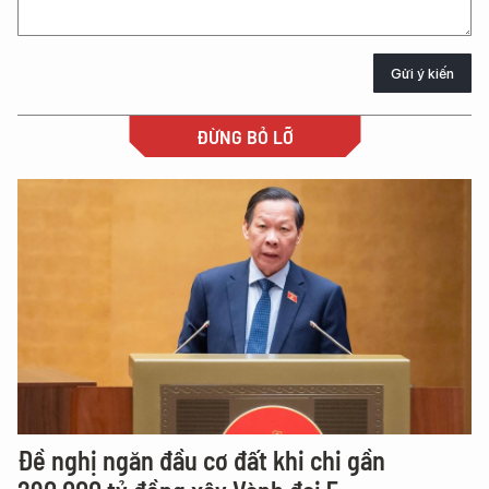
Gửi ý kiến
ĐỪNG BỎ LỠ
Đề nghị ngăn đầu cơ đất khi chi gần