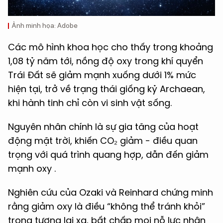
Ảnh minh họa: Adobe
Các mô hình khoa học cho thấy trong khoảng
1,08 tỷ năm tới, nồng độ oxy trong khí quyển
Trái Đất sẽ giảm mạnh xuống dưới 1% mức
hiện tại, trở về trạng thái giống kỷ Archaean,
khi hành tinh chỉ còn vi sinh vật sống.
Nguyên nhân chính là sự gia tăng của hoạt
động mặt trời, khiến CO₂ giảm - điều quan
trọng với quá trình quang hợp, dẫn đến giảm
mạnh oxy .
Nghiên cứu của Ozaki và Reinhard chứng minh
rằng giảm oxy là điều “không thể tránh khỏi”
trong tương lai xa, bất chấp mọi nỗ lực nhân