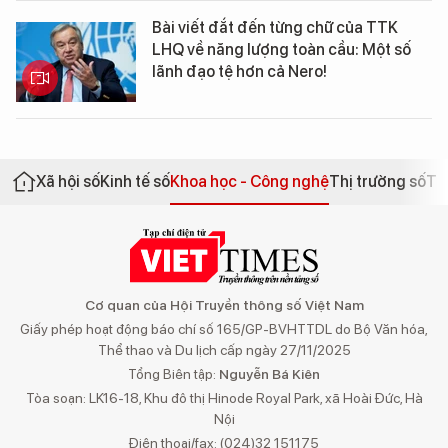
Bài viết đắt đến từng chữ của TTK
LHQ về năng lượng toàn cầu: Một số
lãnh đạo tệ hơn cả Nero!
Xã hội số
Kinh tế số
Khoa học - Công nghệ
Thị trường số
Th
Cơ quan của Hội Truyền thông số Việt Nam
Giấy phép hoạt động báo chí số 165/GP-BVHTTDL do Bộ Văn hóa,
Thể thao và Du lịch cấp ngày 27/11/2025
Tổng Biên tập:
Nguyễn Bá Kiên
Tòa soạn: LK16-18, Khu đô thị Hinode Royal Park, xã Hoài Đức, Hà
Nội
Điện thoại/fax: (024)32 151175