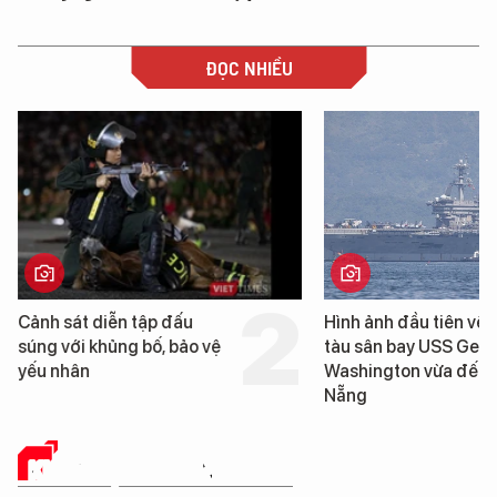
ĐỌC NHIỀU
Hình ảnh đầu tiên về siêu
Cận cảnh chiến hạm 
tàu sân bay USS George
tống tàu sân bay USS
Washington vừa đến Đà
George Washington 
Nẵng
Đà Nẵng
KHOA HỌC THƯỜNG THỨC