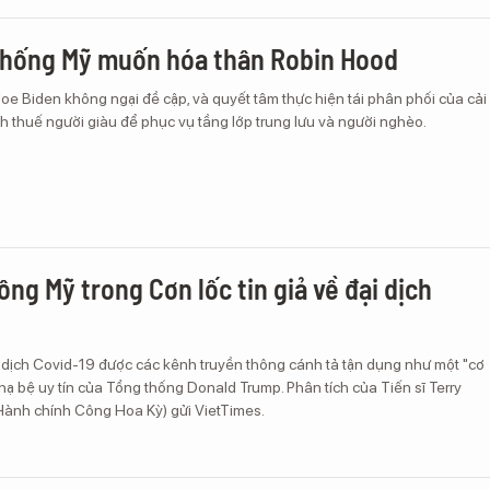
thống Mỹ muốn hóa thân Robin Hood
e Biden không ngại đề cập, và quyết tâm thực hiện tái phân phối của cải
nh thuế người giàu để phục vụ tầng lớp trung lưu và người nghèo.
ông Mỹ trong Cơn lốc tin giả về đại dịch
i dịch Covid-19 được các kênh truyền thông cánh tả tận dụng như một "cơ
ạ bệ uy tín của Tổng thống Donald Trump. Phân tích của Tiến sĩ Terry
Hành chính Công Hoa Kỳ) gửi VietTimes.