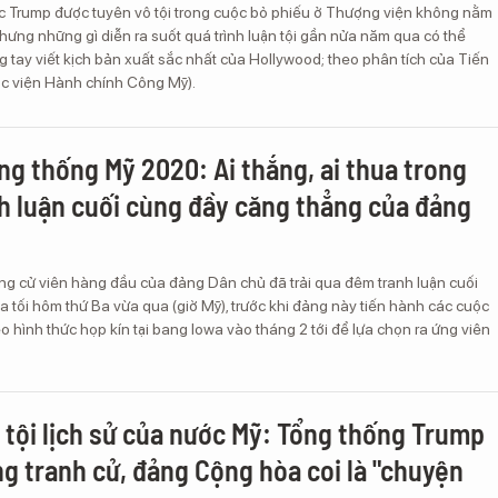
ệc Trump được tuyên vô tội trong cuộc bỏ phiếu ở Thượng viện không nằm
ưng những gì diễn ra suốt quá trình luận tội gần nửa năm qua có thể
 tay viết kịch bản xuất sắc nhất của Hollywood; theo phân tích của Tiến
ọc viện Hành chính Công Mỹ).
ng thống Mỹ 2020: Ai thắng, ai thua trong
h luận cuối cùng đầy căng thẳng của đảng
ứng cử viên hàng đầu của đảng Dân chủ đã trải qua đêm tranh luận cuối
 tối hôm thứ Ba vừa qua (giờ Mỹ), trước khi đảng này tiến hành các cuộc
o hình thức họp kín tại bang Iowa vào tháng 2 tới để lựa chọn ra ứng viên
 tội lịch sử của nước Mỹ: Tổng thống Trump
ng tranh cử, đảng Cộng hòa coi là "chuyện