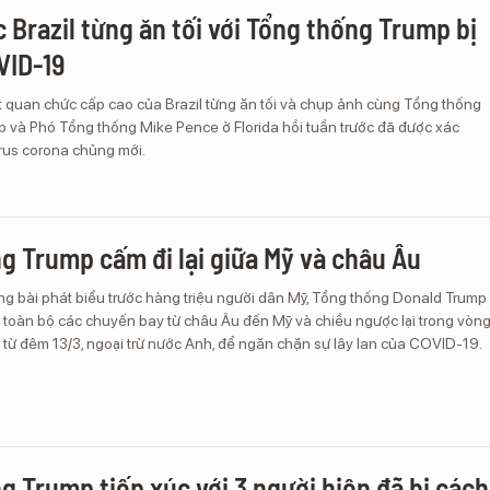
 Brazil từng ăn tối với Tổng thống Trump bị
VID-19
t quan chức cấp cao của Brazil từng ăn tối và chụp ảnh cùng Tổng thống
 và Phó Tổng thống Mike Pence ở Florida hồi tuần trước đã được xác
irus corona chủng mới.
g Trump cấm đi lại giữa Mỹ và châu Âu
ng bài phát biểu trước hàng triệu người dân Mỹ, Tổng thống Donald Trump
 toàn bộ các chuyến bay từ châu Âu đến Mỹ và chiều ngược lại trong vòn
từ đêm 13/3, ngoại trừ nước Anh, để ngăn chặn sự lây lan của COVID-19.
g Trump tiếp xúc với 3 người hiện đã bị cách