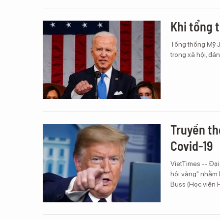
Khi tổng 
Tổng thống Mỹ Jo
trong xã hội, đá
Truyền th
Covid-19
VietTimes -- Đạ
hội vàng" nhằm h
Buss (Học viện 