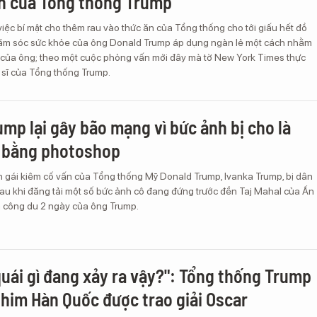
n của Tổng thống Trump
việc bí mật cho thêm rau vào thức ăn của Tổng thống cho tới giấu hết đồ
hăm sóc sức khỏe của ông Donald Trump áp dụng ngàn lẻ một cách nhằm
n của ông; theo một cuộc phỏng vấn mới đây mà tờ New York Times thực
 sĩ của Tổng thống Trump.
ump lại gây bão mạng vì bức ảnh bị cho là
a bằng photoshop
n gái kiêm cố vấn của Tổng thống Mỹ Donald Trump, Ivanka Trump, bị dân
au khi đăng tải một số bức ảnh cô đang đứng trước đền Taj Mahal của Ấn
 công du 2 ngày của ông Trump.
uái gì đang xảy ra vậy?": Tổng thống Trump
phim Hàn Quốc được trao giải Oscar