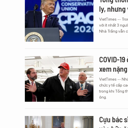
ly, nhưng
VietTimes -- Tr
với ít nhất 3 ng
Nhà Trắng vẫn ch
COVID-19 
xem nặng
VietTimes -- Nhữ
chức y tế cấp ca
trong khi Tổng 
ông.
Cựu bác sĩ