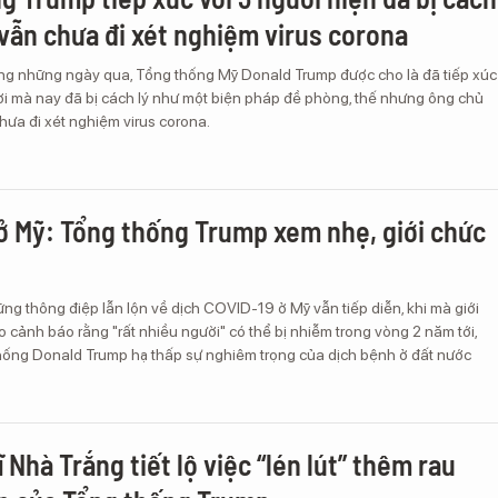
 vẫn chưa đi xét nghiệm virus corona
ong những ngày qua, Tổng thống Mỹ Donald Trump được cho là đã tiếp xúc
ười mà nay đã bị cách lý như một biện pháp đề phòng, thế nhưng ông chủ
ưa đi xét nghiệm virus corona.
ở Mỹ: Tổng thống Trump xem nhẹ, giới chức
ng thông điệp lẫn lộn về dịch COVID-19 ở Mỹ vẫn tiếp diễn, khi mà giới
o cảnh báo rằng "rất nhiều người" có thể bị nhiễm trong vòng 2 năm tới,
thống Donald Trump hạ thấp sự nghiêm trọng của dịch bệnh ở đất nước
 Nhà Trắng tiết lộ việc “lén lút” thêm rau