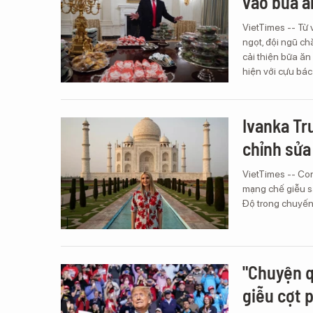
vào bữa ă
VietTimes -- Từ 
ngọt, đội ngũ c
cải thiện bữa ă
hiện với cựu bác
Ivanka Tr
chỉnh sử
VietTimes -- Co
mạng chế giễu s
Độ trong chuyến
"Chuyện q
giễu cợt 