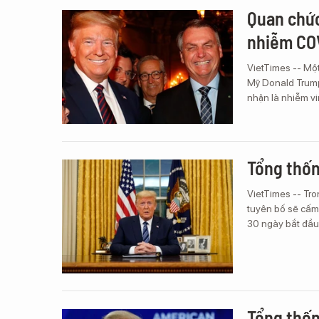
Quan chức
nhiễm CO
VietTimes -- Mộ
Mỹ Donald Trump
nhận là nhiễm v
Tổng thốn
VietTimes -- Tro
tuyên bố sẽ cấm
30 ngày bắt đầu 
Tổng thốn