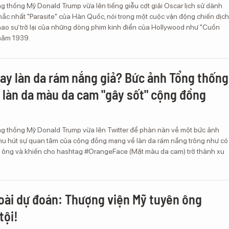
g thống Mỹ Donald Trump vừa lên tiếng giễu cợt giải Oscar lịch sử dành
ắc nhất "Parasite" của Hàn Quốc, nói trong một cuộc vận động chiến dịch
hao sự trở lại của những dòng phim kinh điển của Hollywood như "Cuốn
 năm 1939.
 hay làn da rám nắng giả? Bức ảnh Tổng thống
 làn da màu da cam "gây sốt" cộng đồng
ng thống Mỹ Donald Trump vừa lên Twitter để phàn nàn về một bức ảnh
thu hút sự quan tâm của cộng đồng mạng về làn da rám nắng trông như có
ông và khiến cho hashtag #OrangeFace (Mặt màu da cam) trở thành xu
ài dự đoán: Thượng viện Mỹ tuyên ông
tội!