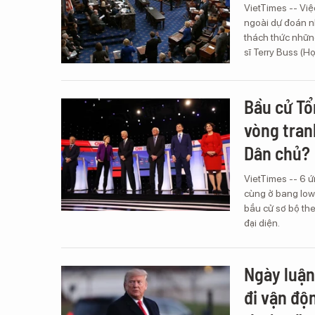
VietTimes -- Vi
ngoài dự đoán nh
thách thức những
sĩ Terry Buss (H
Bầu cử Tổ
vòng tran
Dân chủ?
VietTimes -- 6 
cùng ở bang Iowa
bầu cử sơ bộ the
đại diện.
Ngày luận
đi vận độ