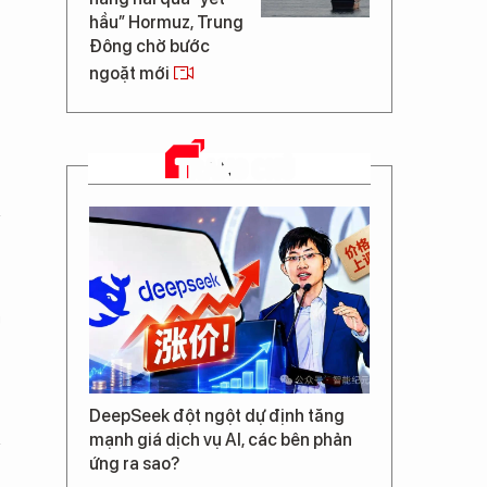
hầu” Hormuz, Trung
Đông chờ bước
ngoặt mới
TRANG CHỦ
g
DeepSeek đột ngột dự định tăng
mạnh giá dịch vụ AI, các bên phản
ứng ra sao?