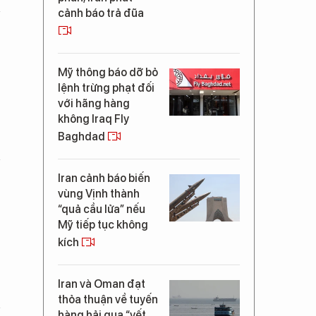
cảnh báo trả đũa
Mỹ thông báo dỡ bỏ
lệnh trừng phạt đối
với hãng hàng
không Iraq Fly
Baghdad
Iran cảnh báo biến
vùng Vịnh thành
“quả cầu lửa” nếu
Mỹ tiếp tục không
kích
Iran và Oman đạt
thỏa thuận về tuyến
hàng hải qua “yết