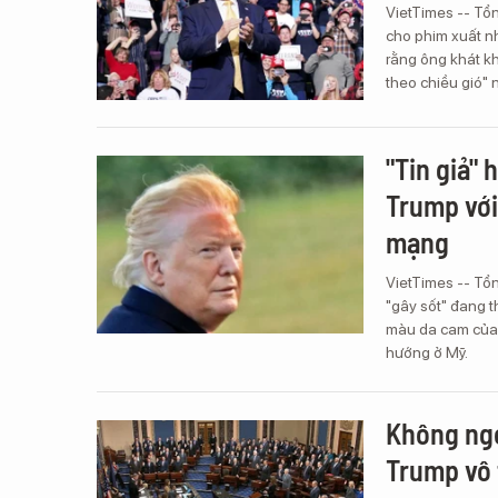
VietTimes -- Tổn
cho phim xuất nh
rằng ông khát k
theo chiều gió"
"Tin giả"
Trump với
mạng
VietTimes -- Tổ
"gây sốt" đang 
màu da cam của 
hướng ở Mỹ.
Không ngo
Trump vô 