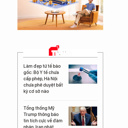
TIN MỚI
Làm đẹp từ tế bào
gốc: Bộ Y tế chưa
cấp phép, Hà Nội
chưa phê duyệt bất
kỳ cơ sở nào
Tổng thống Mỹ
Trump thông báo
tin tích cực về đàm
phán, Iran phát