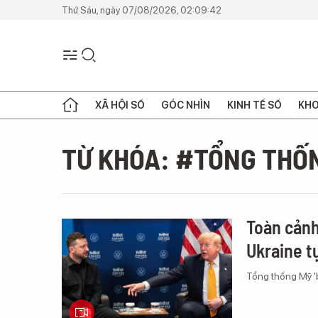
Thứ Sáu, ngày 07/08/2026, 02:09:42
XÃ HỘI SỐ
GÓC NHÌN
KINH TẾ SỐ
KHO
TỪ KHÓA: #TỔNG THỐ
Toàn cảnh
Ukraine tự
Tổng thống Mỹ 'b