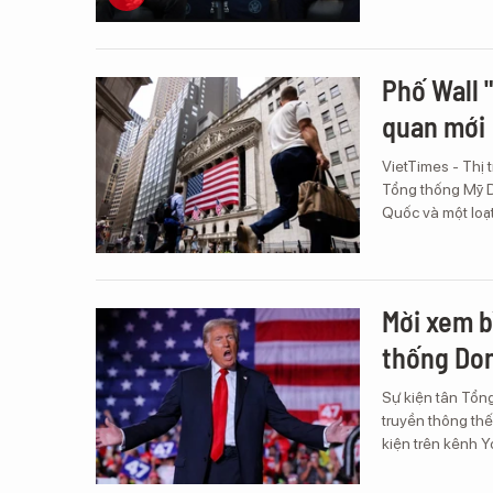
Phố Wall 
quan mới
VietTimes - Thị
Tổng thống Mỹ D
Quốc và một loạt
Mời xem b
thống Do
Sự kiện tân Tổn
truyền thông thế 
kiện trên kênh Y