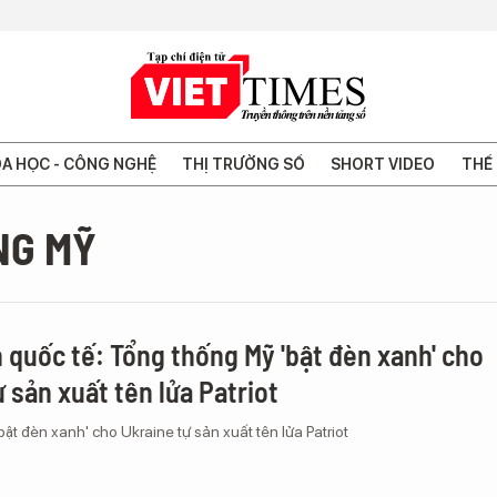
A HỌC - CÔNG NGHỆ
THỊ TRƯỜNG SỐ
SHORT VIDEO
THẾ 
NG MỸ
 quốc tế: Tổng thống Mỹ 'bật đèn xanh' cho
 sản xuất tên lửa Patriot
ật đèn xanh' cho Ukraine tự sản xuất tên lửa Patriot