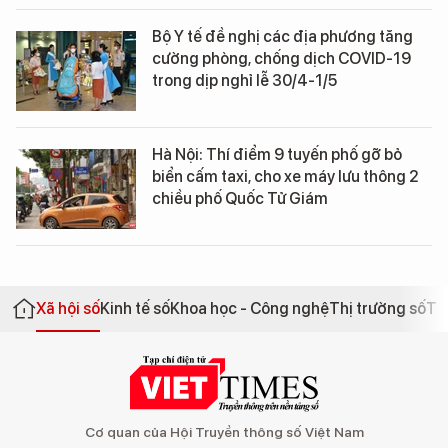
Bộ Y tế đề nghị các địa phương tăng
cường phòng, chống dịch COVID-19
trong dịp nghỉ lễ 30/4-1/5
Hà Nội: Thí điểm 9 tuyến phố gỡ bỏ
biển cấm taxi, cho xe máy lưu thông 2
chiều phố Quốc Tử Giám
Xã hội số
Kinh tế số
Khoa học - Công nghệ
Thị trường số
Th
Cơ quan của Hội Truyền thông số Việt Nam