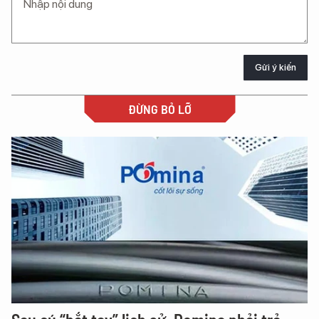
Gửi ý kiến
ĐỪNG BỎ LỠ