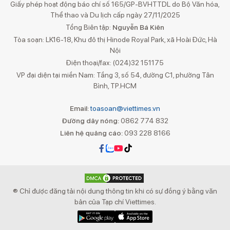
Giấy phép hoạt động báo chí số 165/GP-BVHTTDL do Bộ Văn hóa,
Thể thao và Du lịch cấp ngày 27/11/2025
Tổng Biên tập:
Nguyễn Bá Kiên
Tòa soạn: LK16-18, Khu đô thị Hinode Royal Park, xã Hoài Đức, Hà
Nội
Điện thoại/fax: (024)32 151175
VP đại diện tại miền Nam: Tầng 3, số 54, đường C1, phường Tân
Bình, TP.HCM
Email:
toasoan@viettimes.vn
Đường dây nóng:
0862 774 832
Liên hệ quảng cáo:
093 228 8166
® Chỉ được đăng tải nội dung thông tin khi có sự đồng ý bằng văn
bản của Tạp chí Viettimes.