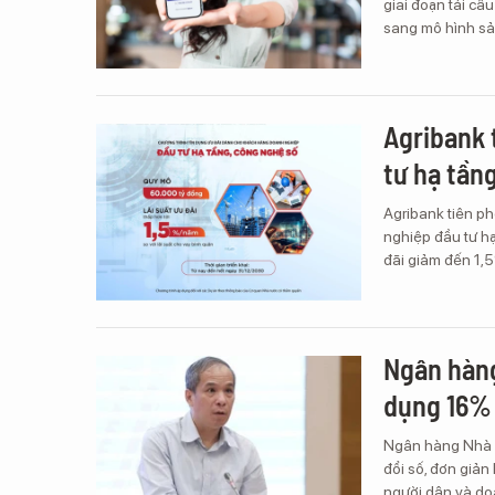
giai đoạn tái cấ
sang mô hình sả
Agribank 
tư hạ tần
Agribank tiên p
nghiệp đầu tư hạ
đãi giảm đến 1,
Ngân hàng
dụng 16%
Ngân hàng Nhà n
đổi số, đơn giản 
người dân và do