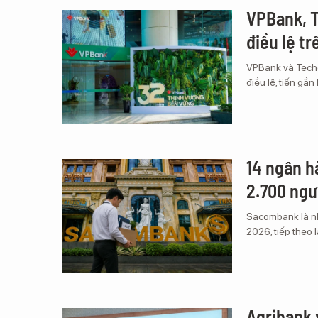
VPBank, T
điều lệ t
VPBank và Techc
điều lệ, tiến gầ
14 ngân h
2.700 ngư
Sacombank là nh
2026, tiếp theo 
Agribank 