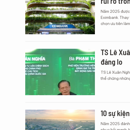
rủi ro tro
Năm 2025 được x
Eximbank. Thay 
chọn ưu tiên làm
TS Lê Xuâ
đáng lo
TS Lê Xuân Nghĩ
thể chững những 
10 sự kiệ
Năm 2025 đánh d
phục hồi mạnh, h