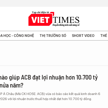
A HỌC - CÔNG NGHỆ
THỊ TRƯỜNG SỐ
SHORT VIDEO
THẾ 
nào giúp ACB đạt lợi nhuận hơn 10.700 tỷ
 nửa năm?
 Á Châu (Mã CK HOSE: ACB) vừa có báo cáo kết quả kinh doanh 6
026 với lợi nhuận trước thuế hợp nhất đạt hơn 10.700 tỷ đồng.