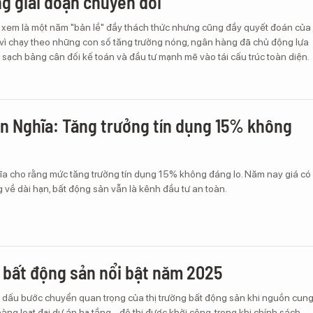
ng giai đoạn chuyển đổi
em là một năm "bản lề" đầy thách thức nhưng cũng đầy quyết đoán của
vì chạy theo những con số tăng trưởng nóng, ngân hàng đã chủ động lựa
 sạch bảng cân đối kế toán và đầu tư mạnh mẽ vào tái cấu trúc toàn diện.
n Nghĩa: Tăng trưởng tín dụng 15% không
a cho rằng mức tăng trưởng tín dụng 15% không đáng lo. Năm nay giá có
về dài hạn, bất động sản vẫn là kênh đầu tư an toàn.
n bất động sản nổi bật năm 2025
ấu bước chuyển quan trọng của thị trường bất động sản khi nguồn cun
àng loạt đại dự án hạ tầng - đô thị được khởi công, trong khi chính sách