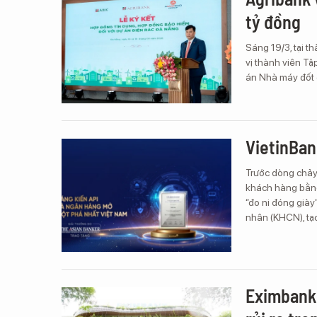
tỷ đồng
Sáng 19/3, tại 
vị thành viên Tậ
án Nhà máy đốt c
VietinBan
Trước dòng chảy
khách hàng bằng
“đo ni đóng già
nhân (KHCN), tạo
Eximbank 