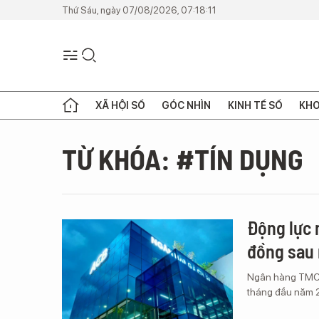
Thứ Sáu, ngày 07/08/2026, 07:18:11
XÃ HỘI SỐ
GÓC NHÌN
KINH TẾ SỐ
KHO
TỪ KHÓA: #TÍN DỤNG
Động lực 
đồng sau
Ngân hàng TMCP
tháng đầu năm 2