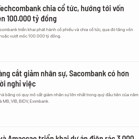
echcombank chia cổ tức, hướng tới vốn
rên 100.000 tỷ đồng
ombank triển khai phát hành cổ phiếu và chia cổ tức, qua đó tăng vốn
n hoặc vượt mốc 100.000 tỷ đồng.
àng cắt giảm nhân sự, Sacombank có hơn
ời nghỉ việc
à băng có quy mô cắt giảm nhân sự lớn nhất trong quý đầu tiên của năm
là MB, VIB, BIDV, Eximbank.
và Amaccao triển khai dự án điện rác 3.000