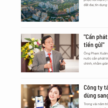
đất đai, tín dụng 
"Cần phát
tiền gửi"
Ông Phạm Xuân H
nước cần phát tr
chính, nhằm giả
Công ty t
dùng sang
Trong vài năm tr