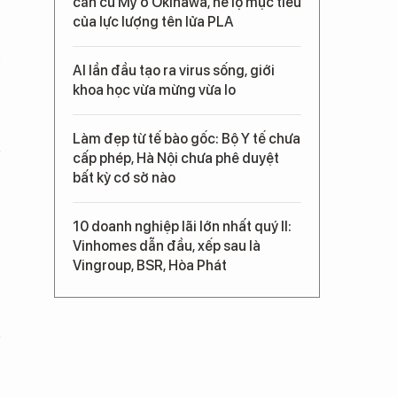
căn cứ Mỹ ở Okinawa, hé lộ mục tiêu
của lực lượng tên lửa PLA
n
AI lần đầu tạo ra virus sống, giới
khoa học vừa mừng vừa lo
Làm đẹp từ tế bào gốc: Bộ Y tế chưa
cấp phép, Hà Nội chưa phê duyệt
bất kỳ cơ sở nào
10 doanh nghiệp lãi lớn nhất quý II:
Vinhomes dẫn đầu, xếp sau là
Vingroup, BSR, Hòa Phát