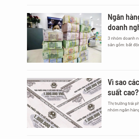
Ngân hàng
doanh ngh
3 nhóm doanh ng
sản gồm: bất độ
Vì sao các
suất cao?
Thị trường trái 
nhóm ngân hàng “