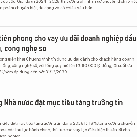
u trúc sâu. Giai đoạn 2024–2025, thị trường ghi nhận sự chuyển dịch rõ nét
n phẩm chuyên biệt, đa dạng và có chiều sâu hơn.
tiên phong cho vay ưu đãi doanh nghiệp đầu
g, công nghệ số
hong triển khai Chương trình tín dụng ưu đãi dành cho khách hàng doanh
 tầng, công nghệ số, với tổng quy mô lên tới 60.000 tỷ đồng, lãi suất ưu
5%/năm áp dụng đến hết 31/12/2030.
 Nhà nước đặt mục tiêu tăng trưởng tín
ước đặt mục tiêu tăng trưởng tín dụng 2025 là 16%, tăng cường chuyển
hóa các thủ tục hành chính, thủ tục cho vay, tạo điều kiện thuận lợi cho
anh nghiệp.