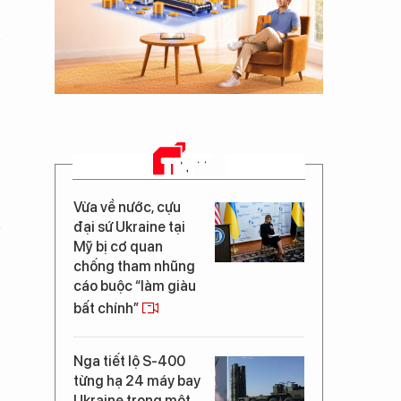
TIN MỚI
Vừa về nước, cựu
đại sứ Ukraine tại
Mỹ bị cơ quan
chống tham nhũng
cáo buộc “làm giàu
bất chính”
Nga tiết lộ S-400
từng hạ 24 máy bay
Ukraine trong một