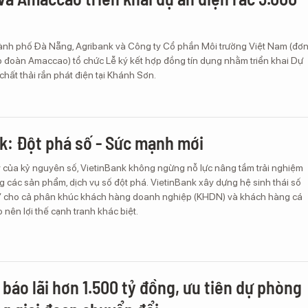
thành phố Đà Nẵng, Agribank và Công ty Cổ phần Môi trường Việt Nam (đơ
p đoàn Amaccao) tổ chức Lễ ký kết hợp đồng tín dụng nhằm triển khai Dự
hất thải rắn phát điện tại Khánh Sơn.
k: Đột phá số - Sức mạnh mới
 của kỷ nguyên số, VietinBank không ngừng nỗ lực nâng tầm trải nghiệm
 các sản phẩm, dịch vụ số đột phá. VietinBank xây dựng hệ sinh thái số
y” cho cả phân khúc khách hàng doanh nghiệp (KHDN) và khách hàng cá
 nên lợi thế cạnh tranh khác biệt.
báo lãi hơn 1.500 tỷ đồng, ưu tiên dự phòng