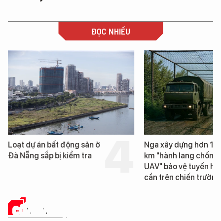
ĐỌC NHIỀU
Loạt dự án bất động sản ở
Nga xây dựng hơn 1.
Đà Nẵng sắp bị kiểm tra
km "hành lang chống
UAV" bảo vệ tuyến hậ
cần trên chiến trường
CÔNG NGHỆ