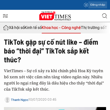
Đăng nhập
Xã hội số
Kinh tế số
Khoa học - Công nghệ
Thị trường số
Th
TikTok gặp sự cố nút like – điềm
báo “thời đại” TikTok sắp kết
thúc?
VietTimes – Sự cố xảy ra khi chính phủ Hoa Kỳ tuyên
bố xem xét việc cấm nền tảng video ngắn này. Nhiều
người lo ngại rằng đây là dấu hiệu cho thấy “thời đại”
của TikTok sắp kết thúc.
10/07/2020 03:45
Thanh Ngọc