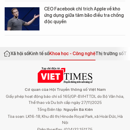
CEO Facebook chỉ trích Apple về kho
ứng dụng giữa tâm bão điều tra chống
độc quyền
Xã hội số
Kinh tế số
Khoa học - Công nghệ
Thị trường số
Th
Cơ quan của Hội Truyền thông số Việt Nam
Giấy phép hoạt động báo chí số 165/GP-BVHTTDL do Bộ Văn hóa,
Thể thao và Du lịch cấp ngày 27/11/2025
Tổng Biên tập:
Nguyễn Bá Kiên
Tòa soạn: LK16-18, Khu đô thị Hinode Royal Park, xã Hoài Đức, Hà
Nội
Điện thoại/fax: (024)32 151175