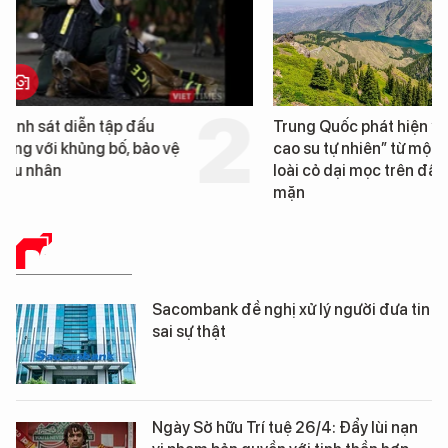
Trung Quốc phát hiện “mỏ
Loạt dự án bất động 
cao su tự nhiên” từ một
Đà Nẵng sắp bị kiểm t
loài cỏ dại mọc trên đất
mặn
BÁO CHÍ SỐ
Sacombank đề nghị xử lý người đưa tin
sai sự thật
Ngày Sở hữu Trí tuệ 26/4: Đẩy lùi nạn