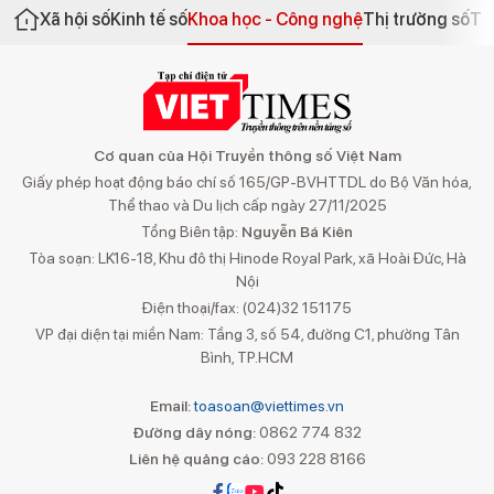
Xã hội số
Kinh tế số
Khoa học - Công nghệ
Thị trường số
Th
Cơ quan của Hội Truyền thông số Việt Nam
Giấy phép hoạt động báo chí số 165/GP-BVHTTDL do Bộ Văn hóa,
Thể thao và Du lịch cấp ngày 27/11/2025
Tổng Biên tập:
Nguyễn Bá Kiên
Tòa soạn: LK16-18, Khu đô thị Hinode Royal Park, xã Hoài Đức, Hà
Nội
Điện thoại/fax: (024)32 151175
VP đại diện tại miền Nam: Tầng 3, số 54, đường C1, phường Tân
Bình, TP.HCM
Email:
toasoan@viettimes.vn
Đường dây nóng:
0862 774 832
Liên hệ quảng cáo:
093 228 8166