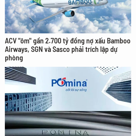
ACV "ôm" gần 2.700 tỷ đồng nợ xấu Bamboo
Airways, SGN và Sasco phải trích lập dự
phòng