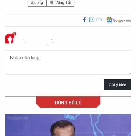
#luồng
#thưởng Tết
Ý KIẾN CỦA BẠN
Gửi ý kiến
ĐỪNG BỎ LỠ