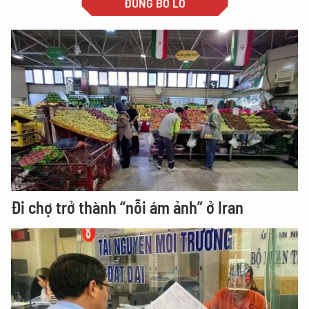
ĐỪNG BỎ LỠ
Đi chợ trở thành “nỗi ám ảnh” ở Iran