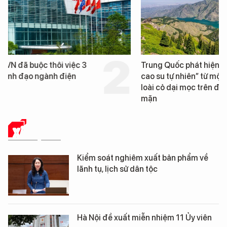
Trung Quốc phát hiện “mỏ
Loạt dự án bất động 
cao su tự nhiên” từ một
Đà Nẵng sắp bị kiểm t
loài cỏ dại mọc trên đất
mặn
XÃ HỘI SỐ
Kiểm soát nghiêm xuất bản phẩm về
lãnh tụ, lịch sử dân tộc
Hà Nội đề xuất miễn nhiệm 11 Ủy viên