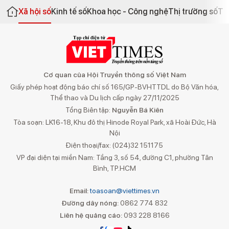
Xã hội số
Kinh tế số
Khoa học - Công nghệ
Thị trường số
Th
Cơ quan của Hội Truyền thông số Việt Nam
Giấy phép hoạt động báo chí số 165/GP-BVHTTDL do Bộ Văn hóa,
Thể thao và Du lịch cấp ngày 27/11/2025
Tổng Biên tập:
Nguyễn Bá Kiên
Tòa soạn: LK16-18, Khu đô thị Hinode Royal Park, xã Hoài Đức, Hà
Nội
Điện thoại/fax: (024)32 151175
VP đại diện tại miền Nam: Tầng 3, số 54, đường C1, phường Tân
Bình, TP.HCM
Email:
toasoan@viettimes.vn
Đường dây nóng:
0862 774 832
Liên hệ quảng cáo:
093 228 8166