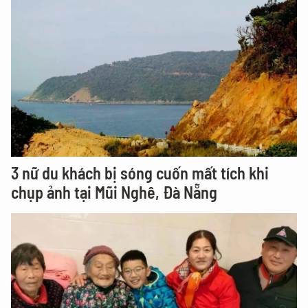
3 nữ du khách bị sóng cuốn mất tích khi
chụp ảnh tại Mũi Nghê, Đà Nẵng