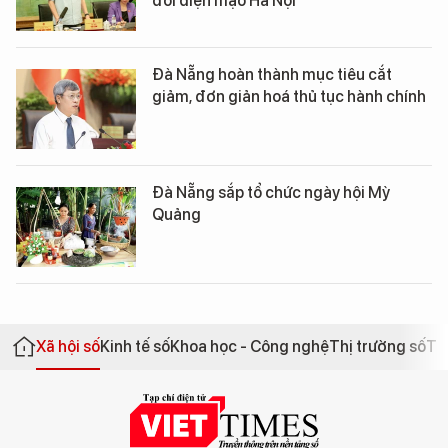
đổi diện mạo Hà Nội
Đà Nẵng hoàn thành mục tiêu cắt
giảm, đơn giản hoá thủ tục hành chính
Đà Nẵng sắp tổ chức ngày hội Mỳ
Quảng
Xã hội số
Kinh tế số
Khoa học - Công nghệ
Thị trường số
Th