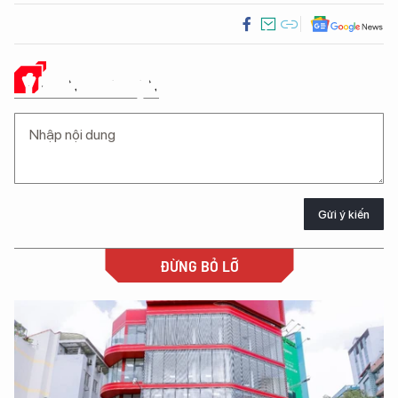
Ý KIẾN CỦA BẠN
Gửi ý kiến
ĐỪNG BỎ LỠ