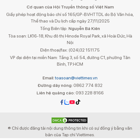
Cơ quan của Hội Truyền thông số Việt Nam
Giấy phép hoạt động báo chí số 165/GP-BVHTTDL do Bộ Văn hóa,
Thể thao và Du lịch cấp ngày 27/11/2025
Tổng Biên tập:
Nguyễn Bá Kiên
Tòa soạn: LK16-18, Khu đô thị Hinode Royal Park, xã Hoài Đức, Hà
Nội
Điện thoại/fax: (024)32 151175
VP đại diện tại miền Nam: Tầng 3, số 54, đường C1, phường Tân
Bình, TP.HCM
Email:
toasoan@viettimes.vn
Đường dây nóng:
0862 774 832
Liên hệ quảng cáo:
093 228 8166
® Chỉ được đăng tải nội dung thông tin khi có sự đồng ý bằng văn
bản của Tạp chí Viettimes.