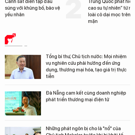
Cảnh sát diễn tập đấu
Trung Quốc phát hiện
súng với khủng bố, bảo vệ
cao su tự nhiên” từ m
yếu nhân
loài cỏ dại mọc trên đ
mặn
XÃ HỘI
Tổng bí thư, Chủ tịch nước: Mọi nhiệm
vụ nghiên cứu phải hướng đến ứng
dụng, thương mại hóa, tạo giá trị thực
tiễn
Đà Nẵng cam kết cùng doanh nghiệp
phát triển thương mại điện tử
Những phát ngôn bị cho là "nổ" của