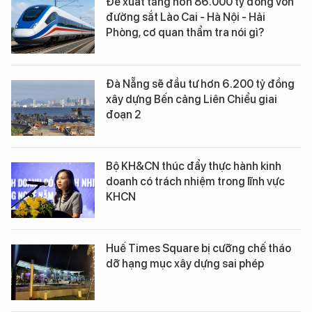
Đề xuất tăng hơn 86.000 tỷ đồng vốn
đường sắt Lào Cai - Hà Nội - Hải
Phòng, cơ quan thẩm tra nói gì?
Đà Nẵng sẽ đầu tư hơn 6.200 tỷ đồng
xây dựng Bến cảng Liên Chiểu giai
đoạn 2
Bộ KH&CN thúc đẩy thực hành kinh
doanh có trách nhiệm trong lĩnh vực
KHCN
Huế Times Square bị cưỡng chế tháo
dỡ hạng mục xây dựng sai phép