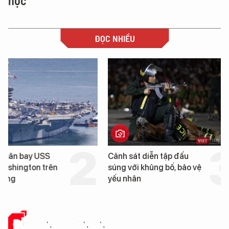
học
ĐỌC NHIỀU
Cảnh sát diễn tập đấu
Hình ảnh đầu tiên về 
súng với khủng bố, bảo vệ
tàu sân bay USS Geo
yếu nhân
Washington vừa đến 
Nẵng
ĐỜI SỐNG DOANH NGHIỆP