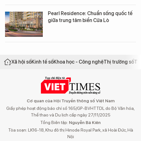
Pearl Residence: Chuẩn sống quốc tế
giữa trung tâm biển Cửa Lò
Xã hội số
Kinh tế số
Khoa học - Công nghệ
Thị trường số
Th
Cơ quan của Hội Truyền thông số Việt Nam
Giấy phép hoạt động báo chí số 165/GP-BVHTTDL do Bộ Văn hóa,
Thể thao và Du lịch cấp ngày 27/11/2025
Tổng Biên tập:
Nguyễn Bá Kiên
Tòa soạn: LK16-18, Khu đô thị Hinode Royal Park, xã Hoài Đức, Hà
Nội