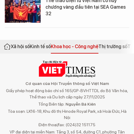
Thể thao điện tử Việt Nam có huy
chương vàng đầu tiên tại SEA Games
32
Xã hội số
Kinh tế số
Khoa học - Công nghệ
Thị trường số
Th
Cơ quan của Hội Truyền thông số Việt Nam
Giấy phép hoạt động báo chí số 165/GP-BVHTTDL do Bộ Văn hóa,
Thể thao và Du lịch cấp ngày 27/11/2025
Tổng Biên tập:
Nguyễn Bá Kiên
Tòa soạn: LK16-18, Khu đô thị Hinode Royal Park, xã Hoài Đức, Hà
Nội
Điện thoại/fax: (024)32 151175
VP đại diện tại miền Nam: Tầng 3, số 54, đường C1, phường Tân