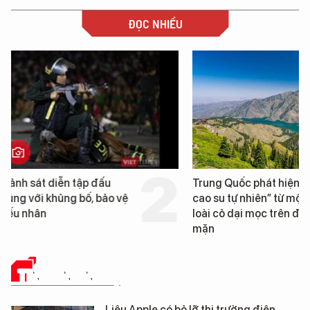
ĐỌC NHIỀU
Trung Quốc phát hiện “mỏ
Loạt dự án bất động 
cao su tự nhiên” từ một
Đà Nẵng sắp bị kiểm t
loài cỏ dại mọc trên đất
mặn
TIN CÔNG NGHỆ
Liệu Apple có bỏ lỡ thị trường điện