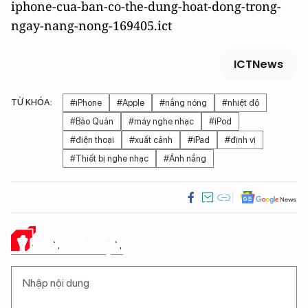
iphone-cua-ban-co-the-dung-hoat-dong-trong-
ngay-nang-nong-169405.ict
ICTNews
TỪ KHÓA:
#iPhone
#Apple
#nắng nóng
#nhiệt độ
#Bảo Quản
#máy nghe nhạc
#iPod
#điện thoại
#xuất cảnh
#iPad
#định vị
#Thiết bị nghe nhạc
#Ánh nắng
Ý KIẾN CỦA BẠN