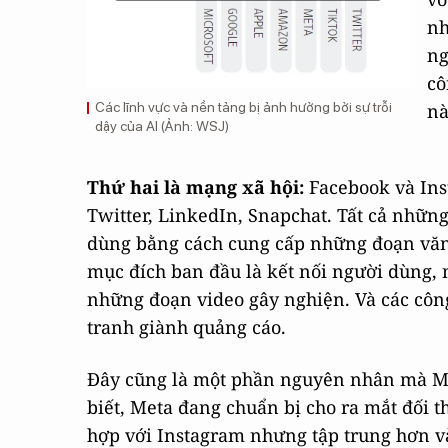
nh
ng
cô
Các lĩnh vực và nền tảng bị ảnh hưởng bởi sự trỗi
nà
dậy của AI (Ảnh: WSJ)
Thứ hai là mạng xã hội:
Facebook và Ins
Twitter, LinkedIn, Snapchat. Tất cả nhữn
dùng bằng cách cung cấp những đoạn văn 
mục đích ban đầu là kết nối người dùng, 
những đoạn video gây nghiện. Và các công
tranh giành quảng cáo.
Đây cũng là một phần nguyên nhân mà Mu
biết, Meta đang chuẩn bị cho ra mắt đối t
hợp với Instagram nhưng tập trung hơn v