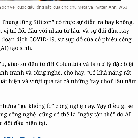
in đồn về "cuộc đấu lồng sắt" của ông chủ Meta và Twitter (Ảnh: WSJ)
 Thung lũng Silicon” có thực sự diễn ra hay không,
vị trí đối đầu với nhau từ lâu. Và sự đối đầu này
i đoạn dịch COVID-19, sự sụp đổ của cổ phiếu công
AI) tạo sinh.
, giáo sư đến từ đH Columbia và là trợ lý đặc biệt
ạnh tranh và công nghệ, cho hay. “Có khả năng rất
uất hiện và vượt qua tất cả những 'tay chơi' lâu năm
 những “gã khổng lồ” công nghệ này. Vậy điều gì sẽ
rong công nghệ, cũng có thể là “ngày tận thế” do AI
c đối đầu hiện tại.