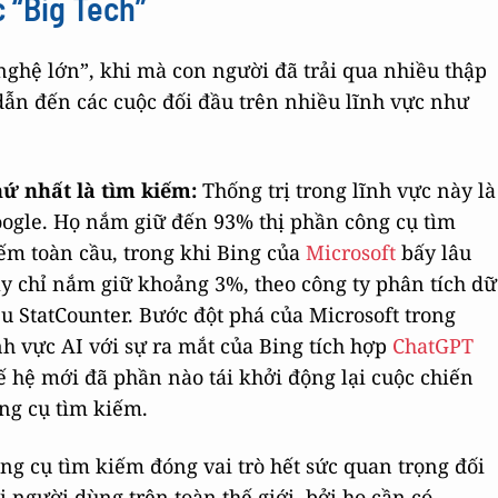
c “Big Tech”
nghệ lớn”, khi mà con người đã trải qua nhiều thập
 dẫn đến các cuộc đối đầu trên nhiều lĩnh vực như
ứ nhất là tìm kiếm:
Thống trị trong lĩnh vực này là
ogle. Họ nắm giữ đến 93% thị phần công cụ tìm
ếm toàn cầu, trong khi Bing của
Microsoft
bấy lâu
y chỉ nắm giữ khoảng 3%, theo công ty phân tích dữ
ệu StatCounter. Bước đột phá của Microsoft trong
nh vực AI với sự ra mắt của Bing tích hợp
ChatGPT
ế hệ mới đã phần nào tái khởi động lại cuộc chiến
ng cụ tìm kiếm.
ng cụ tìm kiếm đóng vai trò hết sức quan trọng đối
i người dùng trên toàn thế giới, bởi họ cần có