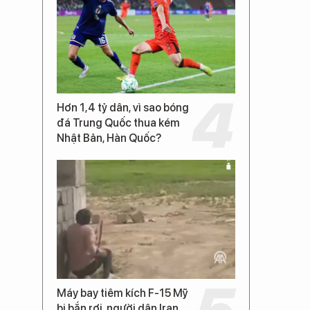
Hơn 1,4 tỷ dân, vì sao bóng
đá Trung Quốc thua kém
Nhật Bản, Hàn Quốc?
Máy bay tiêm kích F-15 Mỹ
bị bắn rơi, người dân Iran