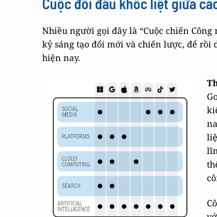
Cuộc đối đầu khốc liệt giữa cá
Nhiều người gọi đây là “Cuộc chiến Công 
kỷ sáng tạo đổi mới và chiến lược, để rồi
hiện nay.
Th
Go
ki
na
li
lĩ
th
cô
Cô
vớ