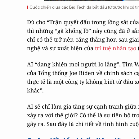
Cuộc chiến giữa các Big Tech đã bắt đầu từ trước khi có t
Dù cho “Trận quyết đấu trong lồng sắt của
thì những “gã khổng lồ” này cũng đã ở sẵn 
chỉ có thể trở nên căng thẳng hơn sau gia
nghệ và sự xuất hiện của
trí tuệ nhân tạo
(
AI “đang khiến mọi người lo lắng”, Tim Wu
của Tổng thống Joe Biden về chính sách c
thực tế là một công ty không biết từ đâu x
khác”.
AI sẽ chỉ làm gia tăng sự cạnh tranh giữa
xảy ra với thế giới? Có thể là sự tiến bộ t
gây ra. Sau đây là chi tiết về tình hình cuộ