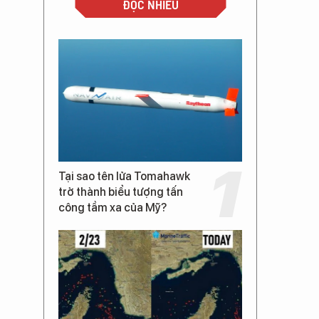
ĐỌC NHIỀU
Tại sao tên lửa Tomahawk
trở thành biểu tượng tấn
công tầm xa của Mỹ?