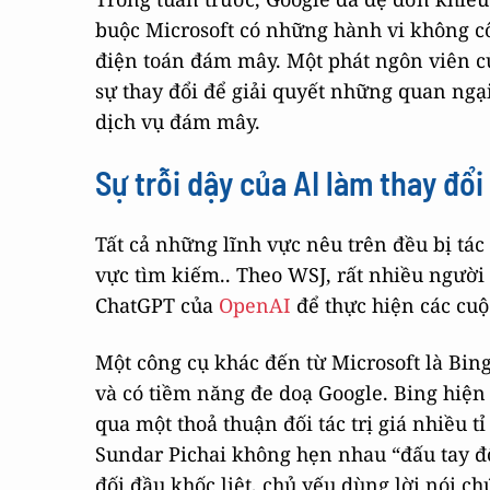
buộc Microsoft có những hành vi không cô
điện toán đám mây. Một phát ngôn viên củ
sự thay đổi để giải quyết những quan ngạ
dịch vụ đám mây.
Sự trỗi dậy của AI làm thay đổi
Tất cả những lĩnh vực nêu trên đều bị tác 
vực tìm kiếm.. Theo WSJ, rất nhiều người
ChatGPT của
OpenAI
để thực hiện các cuộ
Một công cụ khác đến từ Microsoft là Bing
và có tiềm năng đe doạ Google. Bing hiệ
qua một thoả thuận đối tác trị giá nhiều 
Sundar Pichai không hẹn nhau “đấu tay đô
đối đầu khốc liệt, chủ yếu dùng lời nói 