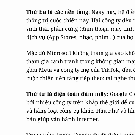
Thứ ba là các nền tảng:
Ngày nay, hệ điề
thống trị cuộc chiến này. Hai công ty đề
sinh thái phần cứng (điện thoại, máy tính
dịch vụ (App Stores, nhạc, phim...) của h
Mặc dù Microsoft không tham gia vào kh
tham gia cạnh tranh trong không gian máy
gồm Meta và công ty mẹ của TikTok, đều đ
cuộc chiến nền tảng tiếp theo: tai nghe th
Thứ tư là điện toán đám mây:
Google Cl
bởi nhiều công ty trên khắp thế giới để 
và hàng loạt công cụ khác. Hầu như vô hì
bản giúp vận hành internet.
Trong tuần trước, Google đã đệ đơn khiế