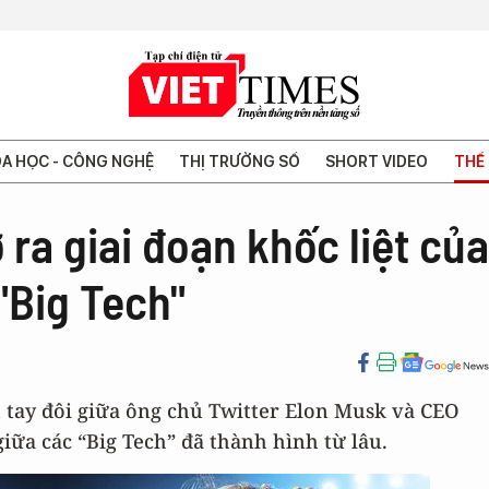
A HỌC - CÔNG NGHỆ
THỊ TRƯỜNG SỐ
SHORT VIDEO
THẾ 
 ra giai đoạn khốc liệt của
"Big Tech"
u tay đôi giữa ông chủ Twitter Elon Musk và CEO
giữa các “Big Tech” đã thành hình từ lâu.