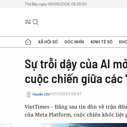
Thứ Bảy, ngày 08/08/2026, 05:25:00
XÃ HỘI SỐ
GÓC NHÌN
KINH TẾ SỐ
KHO
Sự trỗi dậy của AI mở
cuộc chiến giữa các 
01/07/2023 09:47
Huyền Chi
VietTimes – Đằng sau tin đồn về trận đấ
của Meta Platform, cuộc chiến khốc liệt 