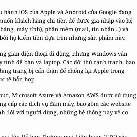
u hành iOS của Apple và Android của Google đang
u muốn khách hàng chi tiền để được gia nhập vào hệ
 bảng, máy tính), phần mềm (mail, tin nhắn...) và
ọ bởi họ kiếm tiền dựa trên những sản phẩm này.
ông gian điện thoại di động, nhưng Windows vẫn
 tính để bàn và laptop. Các đối thủ cạnh tranh, bao
ang trang bị cẩn thận để chống lại Apple trong
ực tế hỗn hợp.
oud, Microsoft Azure và Amazon AWS được sử dụng
cung cấp các dịch vụ đám mây, bao gồm các website
nh đối với người dùng, những hệ thống này về cơ
u nại lên Uỷ ban Thương mại Liên bang (FTC) cáo