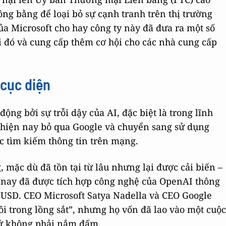
ng bằng để loại bỏ sự cạnh tranh trên thị trường
a Microsoft cho hay công ty này đã đưa ra một số
i đó và cung cấp thêm cơ hội cho các nhà cung cấp
 cục diện
động bởi sự trỗi dậy của AI, đặc biệt là trong lĩnh
 hiện nay bỏ qua Google và chuyển sang sử dụng
c tìm kiếm thông tin trên mạng.
, mặc dù đã tồn tại từ lâu nhưng lại được cải biến –
n nay đã được tích hợp công nghệ của OpenAI thông
tỉ USD. CEO Microsoft Satya Nadella và CEO Google
i trong lồng sắt”, nhưng họ vốn đã lao vào một cuộc
chứ không phải nắm đấm.