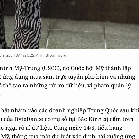
, ngày 13/11/2022. Ảnh: Bloomberg
 ninh Mỹ-Trung (USCC), do Quốc hội Mỹ thành lập
 2 ứng dụng mua sắm trực tuyến phổ biến và những
thể tạo ra những rủi ro dữ liệu, vi phạm quản lý
.
 nhất nhằm vào các doanh nghiệp Trung Quốc sau kh
 của ByteDance có trụ sở tại Bắc Kinh bị cấm trên
o ngại rò rỉ dữ liệu. Cũng ngày 14/6, tiểu bang
 Mỹ, thông qua một dự luật xác định, tải xuống ứng