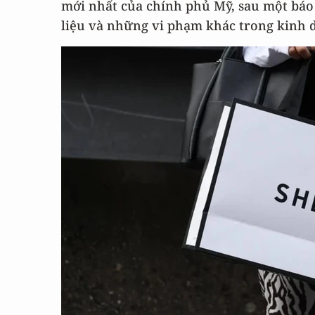
mới nhất của chính phủ Mỹ, sau một báo 
liệu và những vi phạm khác trong kinh 