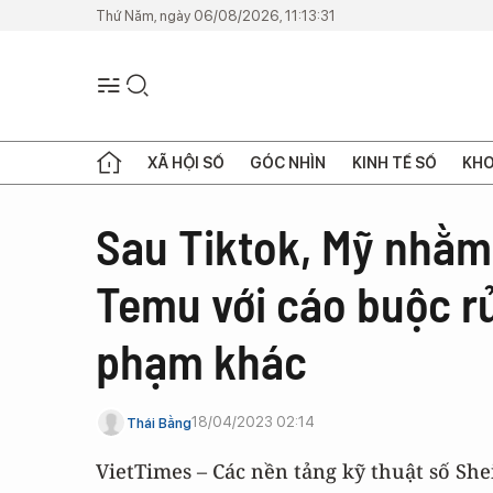
Thứ Năm, ngày 06/08/2026, 11:13:31
XÃ HỘI SỐ
GÓC NHÌN
KINH TẾ SỐ
KHO
Sau Tiktok, Mỹ nhằm
Temu với cáo buộc rủ
phạm khác
18/04/2023 02:14
Thái Bằng
VietTimes – Các nền tảng kỹ thuật số Sh