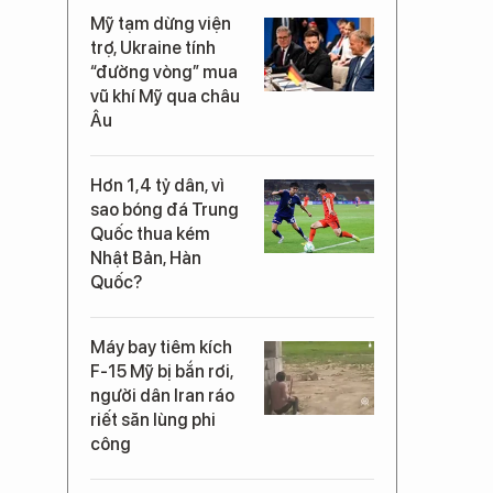
Mỹ tạm dừng viện
trợ, Ukraine tính
“đường vòng” mua
vũ khí Mỹ qua châu
Âu
Hơn 1,4 tỷ dân, vì
sao bóng đá Trung
Quốc thua kém
Nhật Bản, Hàn
Quốc?
Máy bay tiêm kích
F-15 Mỹ bị bắn rơi,
người dân Iran ráo
riết săn lùng phi
công