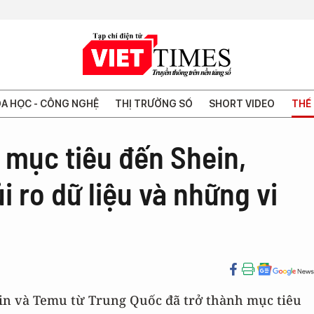
A HỌC - CÔNG NGHỆ
THỊ TRƯỜNG SỐ
SHORT VIDEO
THẾ 
 mục tiêu đến Shein,
i ro dữ liệu và những vi
ein và Temu từ Trung Quốc đã trở thành mục tiêu