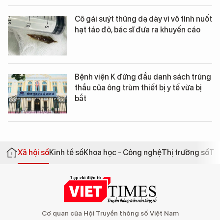
Cô gái suýt thủng dạ dày vì vô tình nuốt
hạt táo đỏ, bác sĩ đưa ra khuyến cáo
Bệnh viện K đứng đầu danh sách trúng
thầu của ông trùm thiết bị y tế vừa bị
bắt
Xã hội số
Kinh tế số
Khoa học - Công nghệ
Thị trường số
Th
Cơ quan của Hội Truyền thông số Việt Nam