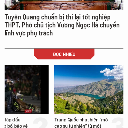
Tuyên Quang chuẩn bị thi lại tốt nghiệp
THPT, Phó chủ tịch Vương Ngọc Hà chuyển
lĩnh vực phụ trách
ĐỌC NHIỀU
Trung Quốc phát hiện “mỏ
Loạt dự án bất động 
cao su tự nhiên” từ một
Đà Nẵng sắp bị kiểm t