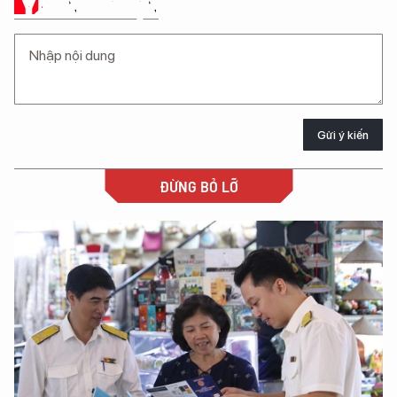
Ý KIẾN CỦA BẠN
Gửi ý kiến
ĐỪNG BỎ LỠ