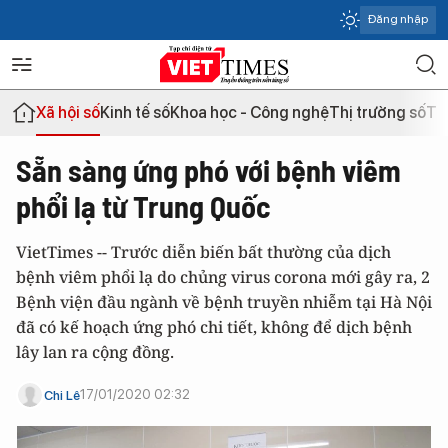
Đăng nhập
Xã hội số
Kinh tế số
Khoa học - Công nghệ
Thị trường số
Th
Sẵn sàng ứng phó với bệnh viêm
phổi lạ từ Trung Quốc
VietTimes -- Trước diễn biến bất thường của dịch
bệnh viêm phổi lạ do chủng virus corona mới gây ra, 2
Bệnh viện đầu ngành về bệnh truyền nhiễm tại Hà Nội
đã có kế hoạch ứng phó chi tiết, không để dịch bệnh
lây lan ra cộng đồng.
17/01/2020 02:32
Chi Lê