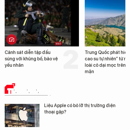
Trung Quốc phát hiện “mỏ
Loạt dự án bất động 
cao su tự nhiên” từ một
Đà Nẵng sắp bị kiểm 
loài cỏ dại mọc trên đất
mặn
TIN CÔNG NGHỆ
Liệu Apple có bỏ lỡ thị trường điện
thoại gập?