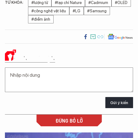
TỪ KHÓA:
#lượng tử
#tạp chí Nature
#Cadmium
#OLED
#công nghệ vật liệu
#LG
#Samsung
#điểm ảnh
Ý KIẾN CỦA BẠN
Gửi ý kiến
ĐỪNG BỎ LỠ