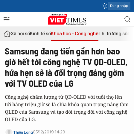
Đăng nhập
Xã hội số
Kinh tế số
Khoa học - Công nghệ
Thị trường số
Th
Samsung đang tiến gần hơn bao
giờ hết tới công nghệ TV QD-OLED,
hứa hẹn sẽ là đối trọng đáng gờm
với TV OLED của LG
Công nghệ chấm lượng tử QD-OLED với tuổi thọ lên
tới hàng triệu giờ sẽ là chìa khóa quan trọng nâng tầm
QLED của Samsung và tạo đối trọng đối với công nghệ
OLED của LG.
05/12/2019 14:29
Thiên Long