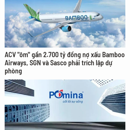
ACV "ôm" gần 2.700 tỷ đồng nợ xấu Bamboo
Airways, SGN và Sasco phải trích lập dự
phòng