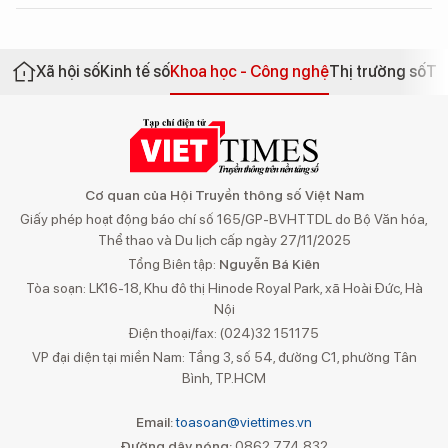
Xã hội số
Kinh tế số
Khoa học - Công nghệ
Thị trường số
Th
Cơ quan của Hội Truyền thông số Việt Nam
Giấy phép hoạt động báo chí số 165/GP-BVHTTDL do Bộ Văn hóa,
Thể thao và Du lịch cấp ngày 27/11/2025
Tổng Biên tập:
Nguyễn Bá Kiên
Tòa soạn: LK16-18, Khu đô thị Hinode Royal Park, xã Hoài Đức, Hà
Nội
Điện thoại/fax: (024)32 151175
VP đại diện tại miền Nam: Tầng 3, số 54, đường C1, phường Tân
Bình, TP.HCM
Email:
toasoan@viettimes.vn
Đường dây nóng:
0862 774 832