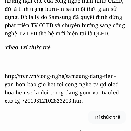
những hạn chế của công nghệ màn hình OLED,
đó là tình trạng burn-in sau một thời gian sử
dụng. Đó là lý do Samsung đã quyết định dừng
phát triển TV OLED và chuyển hướng sang công
nghệ TV LED thế hệ mới hiện tại là QLED.
Theo Trí thức trẻ
http://ttvn.vn/cong-nghe/samsung-dang-tien-
gan-hon-bao-gio-het-toi-cong-nghe-tv-qd-oled-
hua-hen-se-la-doi-trong-dang-gom-voi-tv-oled-
cua-lg-72019512102823203.htm
Trí thức trẻ