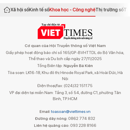
Xã hội số
Kinh tế số
Khoa học - Công nghệ
Thị trường số
Th
Cơ quan của Hội Truyền thông số Việt Nam
Giấy phép hoạt động báo chí số 165/GP-BVHTTDL do Bộ Văn hóa,
Thể thao và Du lịch cấp ngày 27/11/2025
Tổng Biên tập:
Nguyễn Bá Kiên
Tòa soạn: LK16-18, Khu đô thị Hinode Royal Park, xã Hoài Đức, Hà
Nội
Điện thoại/fax: (024)32 151175
VP đại diện tại miền Nam: Tầng 3, số 54, đường C1, phường Tân
Bình, TP.HCM
Email:
toasoan@viettimes.vn
Đường dây nóng:
0862 774 832
Liên hệ quảng cáo:
093 228 8166