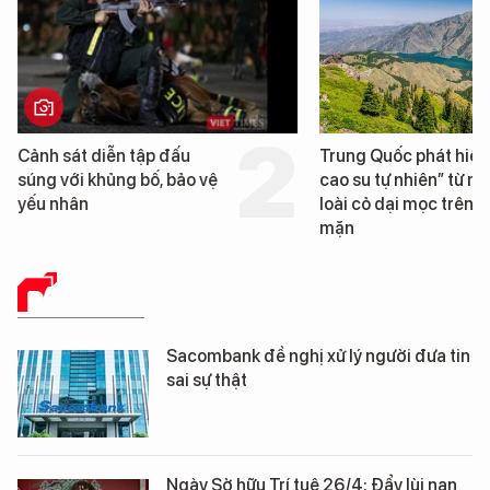
Cảnh sát diễn tập đấu
Trung Quốc phát hiện
súng với khủng bố, bảo vệ
cao su tự nhiên” từ m
yếu nhân
loài cỏ dại mọc trên đ
mặn
BÁO CHÍ SỐ
Sacombank đề nghị xử lý người đưa tin
sai sự thật
Ngày Sở hữu Trí tuệ 26/4: Đẩy lùi nạn