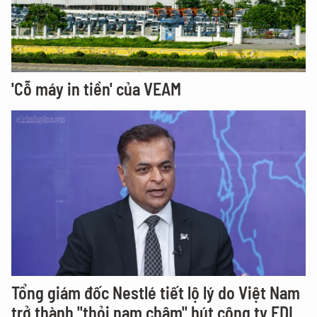
'Cỗ máy in tiền' của VEAM
Tổng giám đốc Nestlé tiết lộ lý do Việt Nam
trở thành "thỏi nam châm" hút công ty FDI