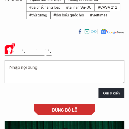
#cá chết hàng loạt
#tai nạn Su-30
#CASA 212
#thủ tướng
#đại biểu quốc hội
#viettimes
Ý KIẾN CỦA BẠN
Gửi ý kiến
ĐỪNG BỎ LỠ