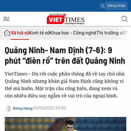
Đăng nhập
Xã hội số
Kinh tế số
Khoa học - Công nghệ
Thị trường số
Th
Quảng Ninh- Nam Định (7-6): 9
phút “điên rồ” trên đất Quảng Ninh
VietTimes – Dù rốt cuộc phần thắng đã về tay chủ nhà
Quảng Ninh nhưng khán giả Nam Định cũng không vì
thế mà buồn. Một trận cầu cống hiến, đáng xem và
còn nhiều điều suy ngẫm về vai trò của ngoại binh.
30/05/2020 23:00
Đông Hùng