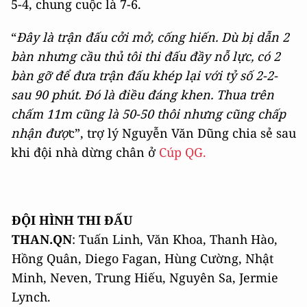
5-4, chung cuộc là 7-6.
“
Đây là trận đấu cởi mở, cống hiến. Dù bị dẫn 2
bàn nhưng cầu thủ tôi thi đấu đầy nỗ lực, có 2
bàn gỡ để đưa trận đấu khép lại với tỷ số 2-2-
sau 90 phút. Đó là điều đáng khen. Thua trên
chấm 11m cũng là 50-50 thôi nhưng cũng chấp
nhận đượ
c”, trợ lý Nguyễn Văn Dũng chia sẻ sau
khi đội nhà dừng chân ở
Cúp QG.
ĐỘI HÌNH THI ĐẤU
THAN.QN
: Tuấn Linh, Văn Khoa, Thanh Hào,
Hồng Quân, Diego Fagan, Hùng Cường, Nhật
Minh, Neven, Trung Hiếu, Nguyên Sa, Jermie
Lynch.