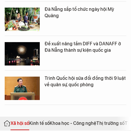
Đà Nẵng sắp tổ chức ngày hội Mỳ
Quảng
Đề xuất nâng tầm DIFF và DANAFF ở
Đà Nẵng thành sự kiện quốc gia
Trình Quốc hội sửa đổi đồng thời 9 luật
về quân sự, quốc phòng
Xã hội số
Kinh tế số
Khoa học - Công nghệ
Thị trường số
Th