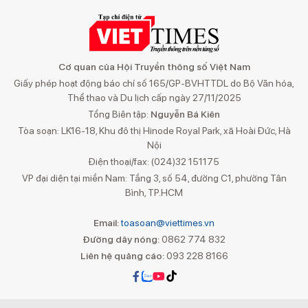
Cơ quan của Hội Truyền thông số Việt Nam
Giấy phép hoạt động báo chí số 165/GP-BVHTTDL do Bộ Văn hóa,
Thể thao và Du lịch cấp ngày 27/11/2025
Tổng Biên tập:
Nguyễn Bá Kiên
Tòa soạn: LK16-18, Khu đô thị Hinode Royal Park, xã Hoài Đức, Hà
Nội
Điện thoại/fax: (024)32 151175
VP đại diện tại miền Nam: Tầng 3, số 54, đường C1, phường Tân
Bình, TP.HCM
Email:
toasoan@viettimes.vn
Đường dây nóng:
0862 774 832
Liên hệ quảng cáo:
093 228 8166