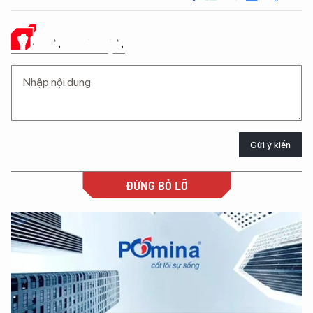
Ý KIẾN CỦA BẠN
Gửi ý kiến
ĐỪNG BỎ LỠ