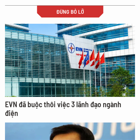
ĐỪNG BỎ LỠ
EVN đã buộc thôi việc 3 lãnh đạo ngành
điện