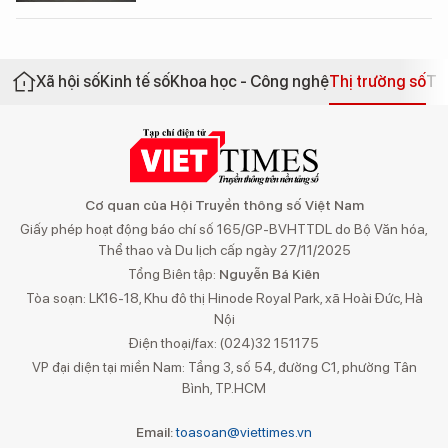
Xã hội số
Kinh tế số
Khoa học - Công nghệ
Thị trường số
Th
Cơ quan của Hội Truyền thông số Việt Nam
Giấy phép hoạt động báo chí số 165/GP-BVHTTDL do Bộ Văn hóa,
Thể thao và Du lịch cấp ngày 27/11/2025
Tổng Biên tập:
Nguyễn Bá Kiên
Tòa soạn: LK16-18, Khu đô thị Hinode Royal Park, xã Hoài Đức, Hà
Nội
Điện thoại/fax: (024)32 151175
VP đại diện tại miền Nam: Tầng 3, số 54, đường C1, phường Tân
Bình, TP.HCM
Email:
toasoan@viettimes.vn