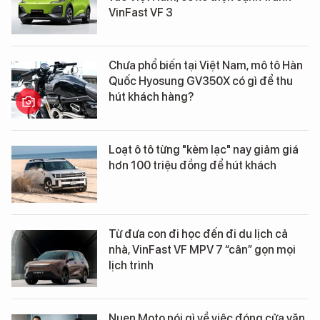
VinFast VF 3
Chưa phổ biến tại Việt Nam, mô tô Hàn
Quốc Hyosung GV350X có gì để thu
hút khách hàng?
Loạt ô tô từng "kèm lạc" nay giảm giá
hơn 100 triệu đồng để hút khách
Từ đưa con đi học đến đi du lịch cả
nhà, VinFast VF MPV 7 “cân” gọn mọi
lịch trình
Nuen Moto nói gì về việc đóng cửa văn