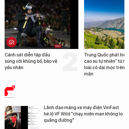
Trung Quốc phát hiện “mỏ
Loạt dự án bất
cao su tự nhiên” từ một
Đà Nẵng sắp bị
loài cỏ dại mọc trên đất
mặn
XE
Lãnh đạo mảng xe máy điện VinFast
hé lộ VF Wild "chạy miên man không lo
quãng đường"