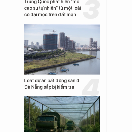
m
Trung Quốc phát hiện “mỏ
cao su tự nhiên” từ một loài
cỏ dại mọc trên đất mặn
a
Loạt dự án bất động sản ở
Đà Nẵng sắp bị kiểm tra