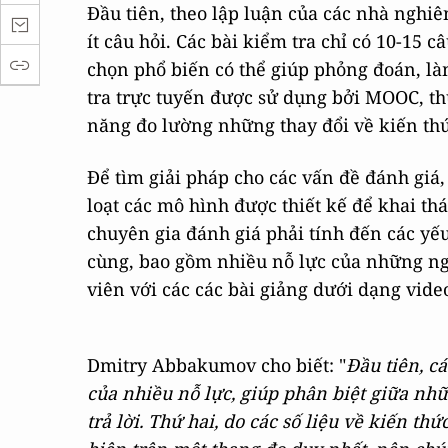
Đầu tiên, theo lập luận của các nhà ngh
ít câu hỏi. Các bài kiểm tra chỉ có 10-15 
chọn phổ biến có thể giúp phỏng đoán, làm
tra trực tuyến được sử dụng bởi MOOC, th
năng đo lường những thay đổi về kiến thứ
Để tìm giải pháp cho các vấn đề đánh giá
loạt các mô hình được thiết kế để khai thá
chuyên gia đánh giá phải tính đến các yếu 
cùng, bao gồm nhiều nỗ lực của những ng
viên với các các bài giảng dưới dạng vid
Dmitry Abbakumov cho biết: "
Đầu tiên, c
của nhiều nỗ lực, giúp phân biệt giữa nh
trả lời. Thứ hai, do các số liệu về kiến t