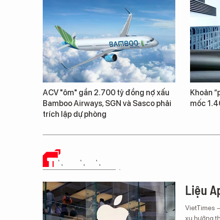
ACV "ôm" gần 2.700 tỷ đồng nợ xấu
Khoản “p
Bamboo Airways, SGN và Sasco phải
mốc 1.4
trích lập dự phòng
TIN CÔNG NGHỆ
Liệu Ap
VietTimes 
xu hướng th