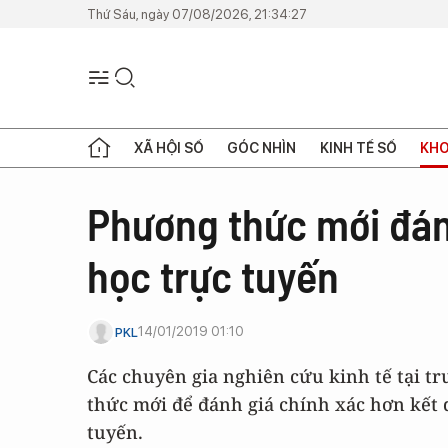
Thứ Sáu, ngày 07/08/2026, 21:34:27
XÃ HỘI SỐ
GÓC NHÌN
KINH TẾ SỐ
KHO
Phương thức mới đán
học trực tuyến
14/01/2019 01:10
PKL
Các chuyên gia nghiên cứu kinh tế tại 
thức mới để đánh giá chính xác hơn kết q
tuyến.