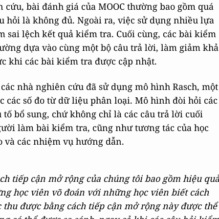
iên cứu, bài đánh giá của MOOC thường bao gồm quá
câu hỏi là không đủ. Ngoài ra, việc sử dụng nhiều lựa
 sai lệch kết quả kiểm tra. Cuối cùng, các bài kiểm
ường dựa vào cùng một bộ câu trả lời, làm giảm khả
c khi các bài kiểm tra được cập nhật.
, các nhà nghiên cứu đã sử dụng mô hình Rasch, một
c các số đo từ dữ liệu phân loại. Mô hình đòi hỏi các
tố bổ sung, chứ không chỉ là các câu trả lời cuối
ười làm bài kiểm tra, cũng như tương tác của học
eo và các nhiệm vụ hướng dẫn.
ách tiếp cận mở rộng của chúng tôi bao gồm hiệu qu
ững học viên võ đoán với những học viên biết cách
hức thu được bằng cách tiếp cận mở rộng này được thể