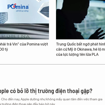
hải trả Vin” của Pomina vượt
Trung Quốc bất ngờ phát hìn
00 tỷ
căn cứ Mỹ ở Okinawa, hé lộ m
của lực lượng tên lửa PLA
ple có bỏ lỡ thị trường điện thoại gập?
– Cho đến nay, Apple dường như không mấy quan tâm đến việc tham gia
ị trường điện thoại gập đầy béo bở này.