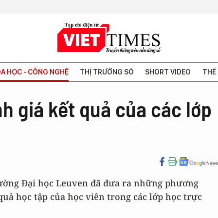
A HỌC - CÔNG NGHỆ
THỊ TRƯỜNG SỐ
SHORT VIDEO
THẾ 
h giá kết quả của các lớp
trường Đại học Leuven đã đưa ra những phương
uả học tập của học viên trong các lớp học trực