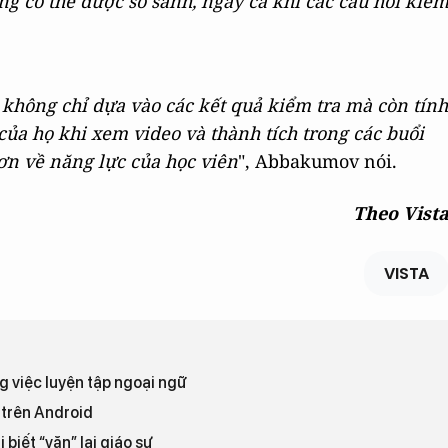
g có thể được so sánh, ngay cả khi các câu hỏi kiể
u không chỉ dựa vào các kết quả kiểm tra mà còn tính
của họ khi xem video và thành tích trong các buổi
hơn về năng lực của học viên
", Abbakumov nói.
Theo Vist
VISTA
 việc luyện tập ngoại ngữ
 trên Android
biết “vặn” lại giáo sư