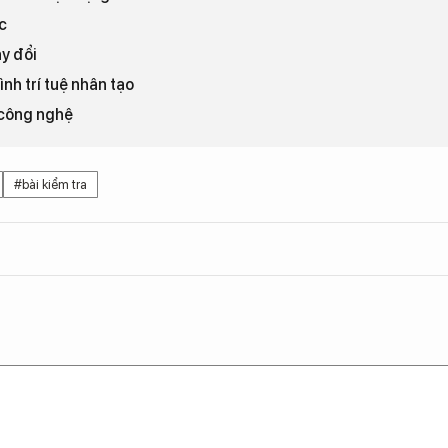
c
y đổi
ình trí tuệ nhân tạo
 công nghệ
#bài kiểm tra