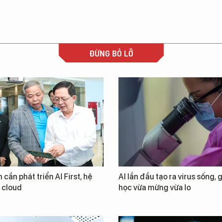
ĐỪNG BỎ LỠ
 cần phát triển AI First, hệ
AI lần đầu tạo ra virus sống, 
i cloud
học vừa mừng vừa lo