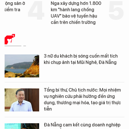
t động sản ở
Nga xây dựng hơn 1.800
ị kiểm tra
km "hành lang chống
UAV" bảo vệ tuyến hậu
cần trên chiến trường
XÃ HỘI
3 nữ du khách bị sóng cuốn mất tích
khi chụp ảnh tại Mũi Nghê, Đà Nẵng
Tổng bí thư, Chủ tịch nước: Mọi nhiệm
vụ nghiên cứu phải hướng đến ứng
dụng, thương mại hóa, tạo giá trị thực
tiễn
Đà Nẵng cam kết cùng doanh nghiệp