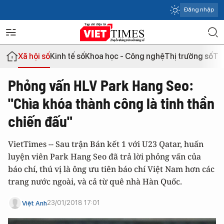
Đăng nhập
Xã hội số
Kinh tế số
Khoa học - Công nghệ
Thị trường số
Th
Phỏng vấn HLV Park Hang Seo:
"Chìa khóa thành công là tinh thần
chiến đấu"
VietTimes -- Sau trận Bán kết 1 với U23 Qatar, huấn
luyện viên Park Hang Seo đã trả lời phỏng vấn của
báo chí, thú vị là ông ưu tiên báo chí Việt Nam hơn các
trang nước ngoài, và cả từ quê nhà Hàn Quốc.
23/01/2018 17:01
Việt Anh