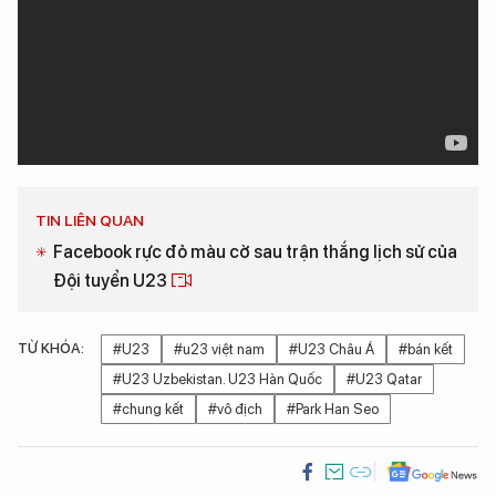
TIN LIÊN QUAN
Facebook rực đỏ màu cờ sau trận thắng lịch sử của
Đội tuyển U23
TỪ KHÓA:
#U23
#u23 việt nam
#U23 Châu Á
#bán kết
#U23 Uzbekistan. U23 Hàn Quốc
#U23 Qatar
#chung kết
#vô địch
#Park Han Seo