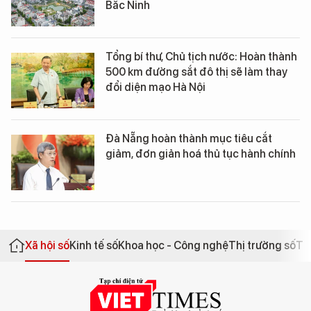
Bắc Ninh
Tổng bí thư, Chủ tịch nước: Hoàn thành
500 km đường sắt đô thị sẽ làm thay
đổi diện mạo Hà Nội
Đà Nẵng hoàn thành mục tiêu cắt
giảm, đơn giản hoá thủ tục hành chính
Xã hội số
Kinh tế số
Khoa học - Công nghệ
Thị trường số
Th