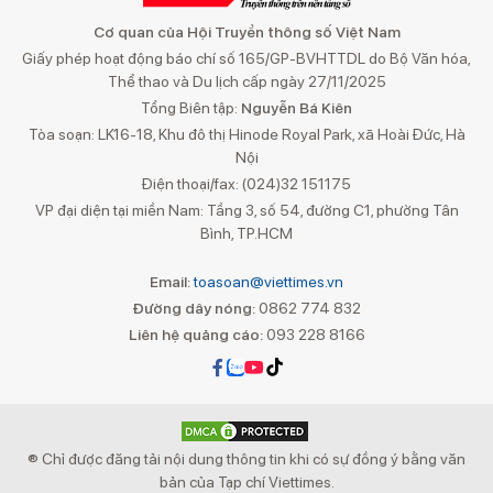
Cơ quan của Hội Truyền thông số Việt Nam
Giấy phép hoạt động báo chí số 165/GP-BVHTTDL do Bộ Văn hóa,
Thể thao và Du lịch cấp ngày 27/11/2025
Tổng Biên tập:
Nguyễn Bá Kiên
Tòa soạn: LK16-18, Khu đô thị Hinode Royal Park, xã Hoài Đức, Hà
Nội
Điện thoại/fax: (024)32 151175
VP đại diện tại miền Nam: Tầng 3, số 54, đường C1, phường Tân
Bình, TP.HCM
Email:
toasoan@viettimes.vn
Đường dây nóng:
0862 774 832
Liên hệ quảng cáo:
093 228 8166
® Chỉ được đăng tải nội dung thông tin khi có sự đồng ý bằng văn
bản của Tạp chí Viettimes.