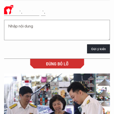
Ý KIẾN CỦA BẠN
Gửi ý kiến
ĐỪNG BỎ LỠ