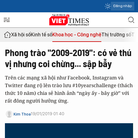
Đăng nhập
Xã hội số
Kinh tế số
Khoa học - Công nghệ
Thị trường số
Th
Phong trào "2009-2019": có vẻ thú
vị nhưng coi chừng... sập bẫy
Trên các mạng xã hội như Facebook, Instagram và
Twitter đang rộ lên trào lưu #10yearschallenge (thách
thức 10 năm) chia sẻ hình ảnh “ngày ấy - bây giờ” với
rất đông người hưởng ứng.
19/01/2019 01:40
Kim Thoa