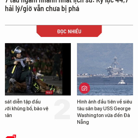
hải lý/giờ vẫn chưa bị phá
ĐỌC NHIỀU
Hình ảnh đầu tiên về siêu
Cận cảnh chiến hạm 
tàu sân bay USS George
tống tàu sân bay USS
Washington vừa đến Đà
George Washington 
Nẵng
Đà Nẵng