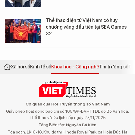
Thể thao điện tử Việt Nam có huy
chương vàng đầu tiên tại SEA Games
32
Xã hội số
Kinh tế số
Khoa học - Công nghệ
Thị trường số
Th
Cơ quan của Hội Truyền thông số Việt Nam
Giấy phép hoạt động báo chí số 165/GP-BVHTTDL do Bộ Văn hóa,
Thể thao và Du lịch cấp ngày 27/11/2025
Tổng Biên tập:
Nguyễn Bá Kiên
Tòa soạn: LK16-18, Khu đô thị Hinode Royal Park, xã Hoài Đức, Hà