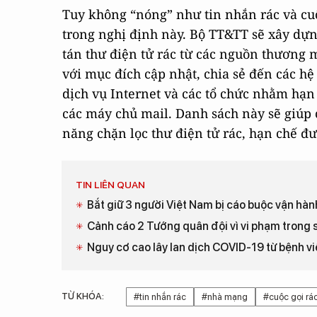
Tuy không “nóng” như tin nhắn rác và cu
trong nghị định này. Bộ TT&TT sẽ xây dựng
tán thư điện tử rác từ các nguồn thương 
với mục đích cập nhật, chia sẻ đến các h
dịch vụ Internet và các tổ chức nhằm hạn 
các máy chủ mail. Danh sách này sẽ giúp 
năng chặn lọc thư điện tử rác, hạn chế đượ
TIN LIÊN QUAN
Bắt giữ 3 người Việt Nam bị cáo buộc vận hà
Cảnh cáo 2 Tướng quân đội vì vi phạm trong 
Nguy cơ cao lây lan dịch COVID-19 từ bệnh vi
TỪ KHÓA:
#tin nhắn rác
#nhà mạng
#cuộc gọi rá