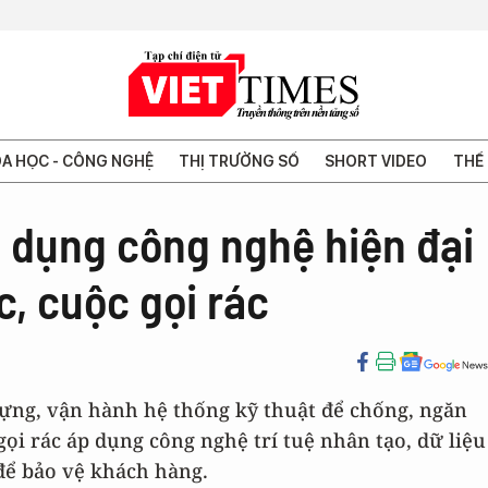
A HỌC - CÔNG NGHỆ
THỊ TRƯỜNG SỐ
SHORT VIDEO
THẾ 
 dụng công nghệ hiện đại
c, cuộc gọi rác
dựng, vận hành hệ thống kỹ thuật để chống, ngăn
gọi rác áp dụng công nghệ trí tuệ nhân tạo, dữ liệu
 để bảo vệ khách hàng.