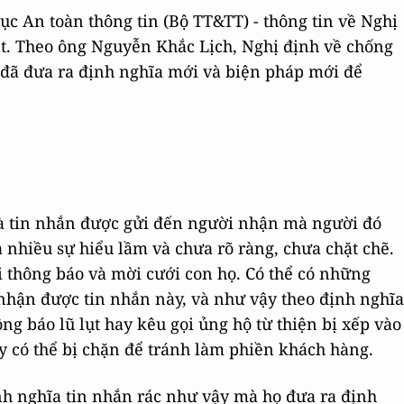
c An toàn thông tin (Bộ TT&TT) - thông tin về Nghị
t. Theo ông Nguyễn Khắc Lịch, Nghị định về chống
ác đã đưa ra định nghĩa mới và biện pháp mới để
là tin nhắn được gửi đến người nhận mà người đó
nhiều sự hiểu lầm và chưa rõ ràng, chưa chặt chẽ.
 thông báo và mời cưới con họ. Có thể có những
hận được tin nhắn này, và như vậy theo định nghĩa
ng báo lũ lụt hay kêu gọi ủng hộ từ thiện bị xếp vào
ày có thể bị chặn để tránh làm phiền khách hàng.
nh nghĩa tin nhắn rác như vậy mà họ đưa ra định