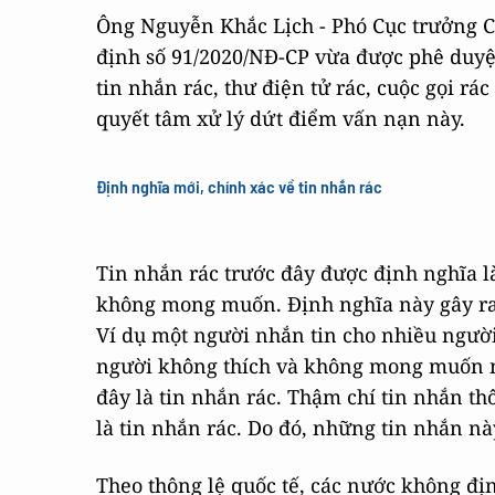
Ông Nguyễn Khắc Lịch - Phó Cục trưởng Cụ
định số 91/2020/NĐ-CP vừa được phê duyệ
tin nhắn rác, thư điện tử rác, cuộc gọi r
quyết tâm xử lý dứt điểm vấn nạn này.
Định nghĩa mới, chính xác về tin nhắn rác
Tin nhắn rác trước đây được định nghĩa 
không mong muốn. Định nghĩa này gây ra 
Ví dụ một người nhắn tin cho nhiều người
người không thích và không mong muốn n
đây là tin nhắn rác. Thậm chí tin nhắn thô
là tin nhắn rác. Do đó, những tin nhắn n
Theo thông lệ quốc tế, các nước không đị