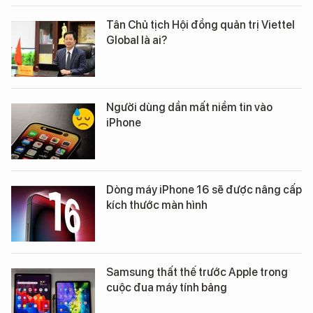
Tân Chủ tịch Hội đồng quản trị Viettel
Global là ai?
Người dùng dần mất niềm tin vào
iPhone
Dòng máy iPhone 16 sẽ được nâng cấp
kích thước màn hình
Samsung thất thế trước Apple trong
cuộc đua máy tính bảng