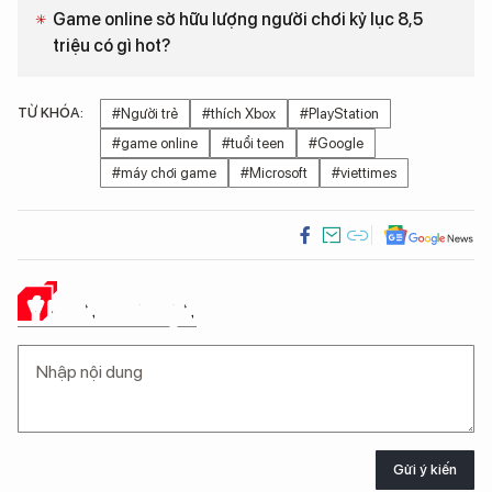
Game online sở hữu lượng người chơi kỷ lục 8,5
triệu có gì hot?
TỪ KHÓA:
#Người trẻ
#thích Xbox
#PlayStation
#game online
#tuổi teen
#Google
#máy chơi game
#Microsoft
#viettimes
Ý KIẾN CỦA BẠN
Gửi ý kiến