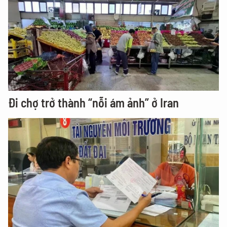
Đi chợ trở thành “nỗi ám ảnh” ở Iran