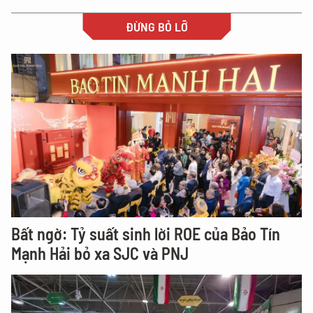
ĐỪNG BỎ LỠ
Bất ngờ: Tỷ suất sinh lời ROE của Bảo Tín
Mạnh Hải bỏ xa SJC và PNJ