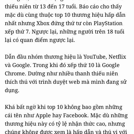
thiếu niên từ 13 đến 17 tuổi. Báo cáo cho thấy
mặc dù cùng thuộc top 10 thương hiệu hấp dẫn
nhất nhưng Xbox đứng thứ tư còn PlayStation
xếp thứ 7. Ngược lại, những người trên 18 tuổi
lại có quan điểm ngược lại.
Dẫn đầu nhóm thương hiệu là YouTube, Netflix
và Google. Trong khi đó xếp thứ 10 là Google
Chrome. Dường như nhiều thanh thiếu niên
thích thú với trình duyệt web mà mình đang sử
dụng.
Khá bất ngờ khi top 10 không bao gồm những
cái tên như Apple hay Facebook. Mặc dù những
thương hiệu này có tỷ lệ nhận thức cao, nhưng
chúng không được xem là hấp dẫn và thú vị với