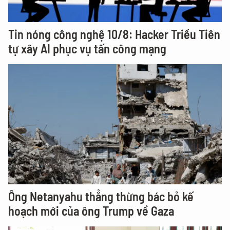
Tin nóng công nghệ 10/8: Hacker Triều Tiên
tự xây AI phục vụ tấn công mạng
Ông Netanyahu thẳng thừng bác bỏ kế
hoạch mới của ông Trump về Gaza