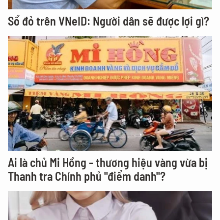
Sổ đỏ trên VNeID: Người dân sẽ được lợi gì?
Ai là chủ Mi Hồng - thương hiệu vàng vừa bị
Thanh tra Chính phủ "điểm danh"?