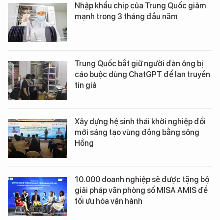
Nhập khẩu chip của Trung Quốc giảm
mạnh trong 3 tháng đầu năm
Trung Quốc bắt giữ người đàn ông bị
cáo buộc dùng ChatGPT để lan truyền
tin giả
Xây dựng hệ sinh thái khởi nghiệp đổi
mới sáng tạo vùng đồng bằng sông
Hồng
10.000 doanh nghiệp sẽ được tặng bộ
giải pháp văn phòng số MISA AMIS để
tối ưu hóa vận hành