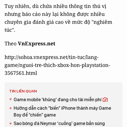
Tuy nhiên, dù chứa nhiều thông tin thú vị
nhưng báo cáo này lại không được nhiều
chuyên gia đánh giá cao về mức độ "nghiêm
túc".
Theo
VnExpress.net
http://sohoa.vnexpress.net/tin-tuc/lang-
game/nguoi-tre-thich-xbox-hon-playstation-
3567561.html
TIN LIÊN QUAN
Game mobile 'khủng' đang cho tải miễn phí
Hướng dẫn cách “biến” iPhone thành máy Game
Boy để “chiến” game
Sao bóng đá Neymar 'cuồng' game bắn súng