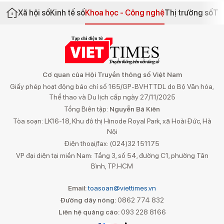
Xã hội số
Kinh tế số
Khoa học - Công nghệ
Thị trường số
Th
Cơ quan của Hội Truyền thông số Việt Nam
Giấy phép hoạt động báo chí số 165/GP-BVHTTDL do Bộ Văn hóa,
Thể thao và Du lịch cấp ngày 27/11/2025
Tổng Biên tập:
Nguyễn Bá Kiên
Tòa soạn: LK16-18, Khu đô thị Hinode Royal Park, xã Hoài Đức, Hà
Nội
Điện thoại/fax: (024)32 151175
VP đại diện tại miền Nam: Tầng 3, số 54, đường C1, phường Tân
Bình, TP.HCM
Email:
toasoan@viettimes.vn
Đường dây nóng:
0862 774 832
Liên hệ quảng cáo:
093 228 8166