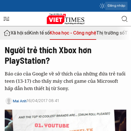
Đăng nhập
Xã hội số
Kinh tế số
Khoa học - Công nghệ
Thị trường số
Th
Người trẻ thích Xbox hơn
PlayStation?
Báo cáo của Google về sở thích của những đứa trẻ tuổi
teen (13-17) cho thấy máy chơi game của Microsoft
hấp dẫn hơn thiết bị từ Sony.
16/04/2017 08:41
Mai Anh