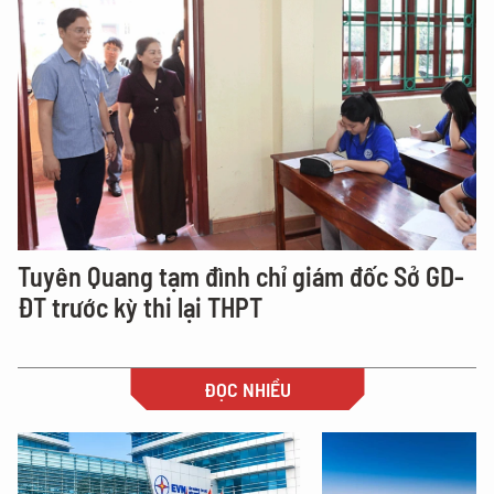
Tuyên Quang tạm đình chỉ giám đốc Sở GD-
ĐT trước kỳ thi lại THPT
ĐỌC NHIỀU