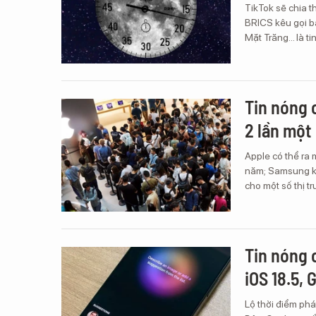
TikTok sẽ chia t
BRICS kêu gọi b
Mặt Trăng... là 
Tin nóng 
2 lần một
Apple có thể ra 
năm; Samsung kh
cho một số thị tr
Tin nóng 
iOS 18.5, 
Lộ thời điểm phá