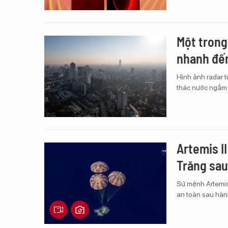
Một trong
nhanh đến
Hình ảnh radar t
thác nước ngầm 
Artemis II
Trăng sau
Sứ mệnh Artemis 
an toàn sau hành