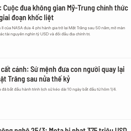
I: Cuộc đua không gian Mỹ-Trung chính thức
giai đoạn khốc liệt
 II của NASA đưa 4 phi hành gia trở lại Mặt Trăng sau 50 năm, mở màn
ác tài nguyên nghìn tỷ USD và đối đầu địa chính trị.
I cất cánh: Sứ mệnh đưa con người quay lại
ặt Trăng sau nửa thế kỷ
 đã bắt đầu hành trình lịch sử kéo dài 10 ngày bắt đầu từ hôm 1/4.
công nghệ 25/3: Meta bị phạt 375 triệu USD