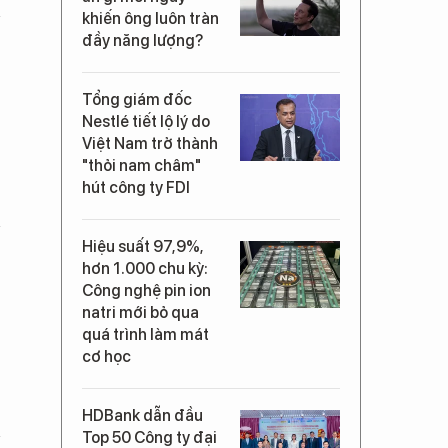
khiến ông luôn tràn
đầy năng lượng?
Tổng giám đốc
Nestlé tiết lộ lý do
Việt Nam trở thành
"thỏi nam châm"
hút công ty FDI
Hiệu suất 97,9%,
hơn 1.000 chu kỳ:
Công nghệ pin ion
natri mới bỏ qua
quá trình làm mát
cơ học
HDBank dẫn đầu
Top 50 Công ty đại