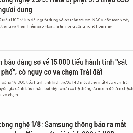
 người dùng
5 triệu USD vì lừa dối người dùng về an toàn trẻ em; NASA đẩy mạnh xây
 trăng và thám hiểm sao Hỏa... là tin nóng công nghệ hôm nay.
 báo đáng sợ về 15.000 tiểu hành tinh "sát
 phố", có nguy cơ va chạm Trái đất
hoảng 15.000 tiểu hành tinh kích thước 140 mét đang mất dấu gần Trái
chuyên gia cảnh báo nhân loại hiện chưa có hệ thống đủ mạnh để làm chệc
a va chạm.
công nghệ 1/8: Samsung thông báo ra mắt