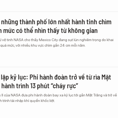
 những thành phố lớn nhất hành tinh chìm
 mức có thể nhìn thấy từ không gian
ừ vệ tinh NASA cho thấy Mexico City đang sụt lún nghiêm trọng do khai
quá mức, với nhiều khu vực chìm gần 24 cm mỗi năm.
 lập kỷ lục: Phi hành đoàn trở về từ rìa Mặt
 hành trình 13 phút “cháy rực”
II của NASA đưa phi hành đoàn bay xa kỷ lục tới gần Mặt Trăng và trở về
 trình tái nhập khí quyển khốc liệt.