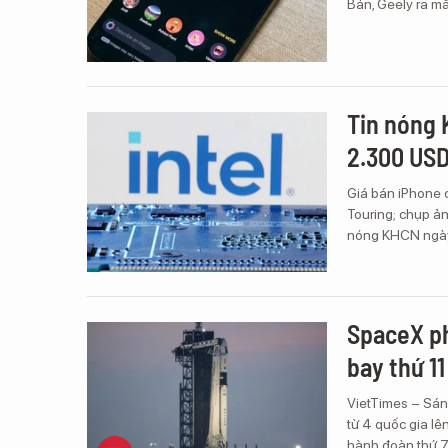
Bản, Geely ra mắ
Tin nóng 
2.300 USD
Giá bán iPhone c
Touring; chụp ảnh
nóng KHCN ngày
SpaceX p
bay thứ 11
VietTimes – Sán
từ 4 quốc gia lê
hành đoàn thứ 7 