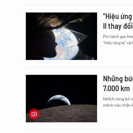
"Hiệu ứng
II thay đổ
Phi hành gia Art
"hiệu ứng lạ" và
Những bức
7.000 km
NASA công bố nh
mệnh xác nhận k