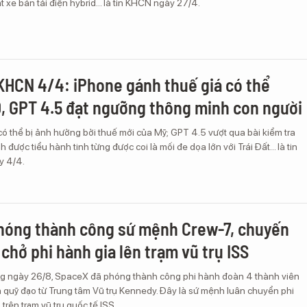
t xe bán tải điện hybrid... là tin KHCN ngày 27/4.
KHCN 4/4: iPhone gánh thuế giá có thể
, GPT 4.5 đạt ngưỡng thông minh con người
ó thể bị ảnh hưởng bởi thuế mới của Mỹ; GPT 4.5 vượt qua bài kiểm tra
 được tiểu hành tinh từng được coi là mối đe dọa lớn với Trái Đất... là tin
 4/4.
hóng thành công sứ mệnh Crew-7, chuyến
 chở phi hành gia lên trạm vũ trụ ISS
g ngày 26/8, SpaceX đã phóng thành công phi hành đoàn 4 thành viên
n quỹ đạo từ Trung tâm Vũ trụ Kennedy. Đây là sứ mệnh luân chuyển phi
trên trạm vũ trụ quốc tế ISS.