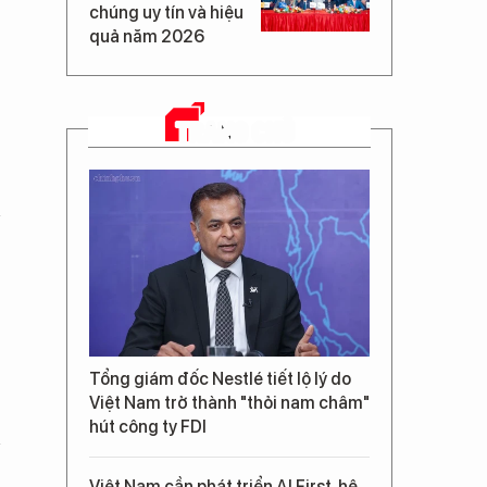
chúng uy tín và hiệu
quả năm 2026
TRANG CHỦ
Tổng giám đốc Nestlé tiết lộ lý do
Việt Nam trở thành "thỏi nam châm"
hút công ty FDI
Việt Nam cần phát triển AI First, hệ