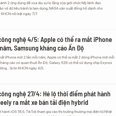
hành 2 ứng dụng để xoa dịu sự lo lắng của giới chức Mỹ, lãnh đạo
ảo vệ dữ liệu tránh bị lạm dụng, NASA sản xuất đồng hồ dành cho
tin KHCN nổi bật ngày 7/7.
công nghệ 4/5: Apple có thể ra mắt iPhone
 năm, Samsung kháng cáo Ấn Độ
mắt iPhone mới 2 lần mỗi năm; Apple có thể ra mắt 2 dòng iPhone mới mỗi
áng cáo cơ quan thuế Ấn Độ; Galaxy S26 có thể sử dụng chip Exynos
ường... là tin KHCN ngày 4/5.
công nghệ 27/4: Hé lộ thời điểm phát hành
Geely ra mắt xe bán tải điện hybrid
t hành iOS 18,5, TikTok tham gia vào thị trường thương mại điện tử Nhật