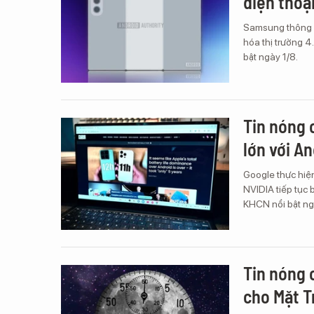
điện thoại
Samsung thông bá
hóa thị trường 4
bật ngày 1/8.
Tin nóng 
lớn với A
Google thực hiện
NVIDIA tiếp tục 
KHCN nổi bật ng
Tin nóng 
cho Mặt T