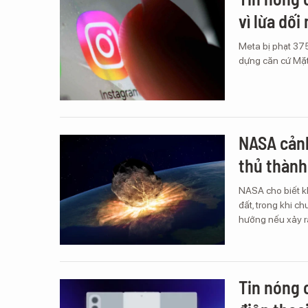
vì lừa dối
Meta bị phạt 37
dựng căn cứ Mặt
NASA cảnh
thủ thành
NASA cho biết k
đất, trong khi 
hướng nếu xảy r
Tin nóng 