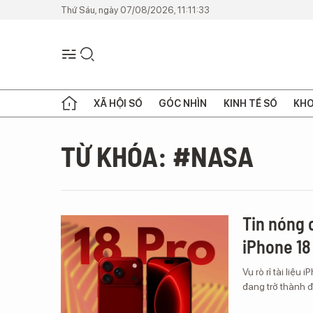
Thứ Sáu, ngày 07/08/2026, 11:11:33
XÃ HỘI SỐ
GÓC NHÌN
KINH TẾ SỐ
KHO
TỪ KHÓA: #NASA
Tin nóng c
iPhone 18
Vụ rò rỉ tài liệ
đang trở thành 