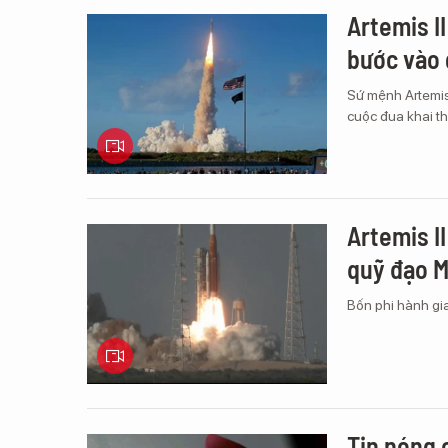
Artemis I
bước vào 
Sứ mệnh Artemis
cuộc đua khai th
Artemis I
quỹ đạo M
Bốn phi hành gia
Tin nóng 