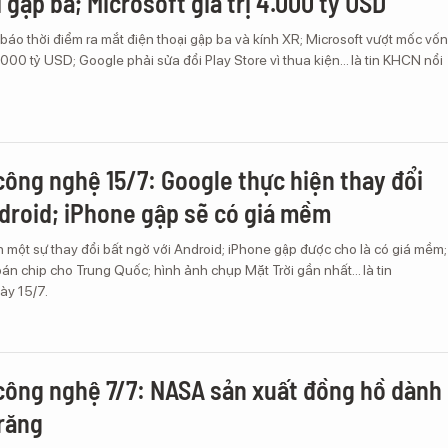
 gập ba; Microsoft giá trị 4.000 tỷ USD
o thời điểm ra mắt điện thoại gập ba và kính XR; Microsoft vượt mốc vốn
.000 tỷ USD; Google phải sửa đổi Play Store vì thua kiện... là tin KHCN nổi
công nghệ 15/7: Google thực hiện thay đổi
ndroid; iPhone gập sẽ có giá mềm
 một sự thay đổi bất ngờ với Android; iPhone gập được cho là có giá mềm;
bán chip cho Trung Quốc; hình ảnh chụp Mặt Trời gần nhất... là tin
ày 15/7.
công nghệ 7/7: NASA sản xuất đồng hồ dành
răng