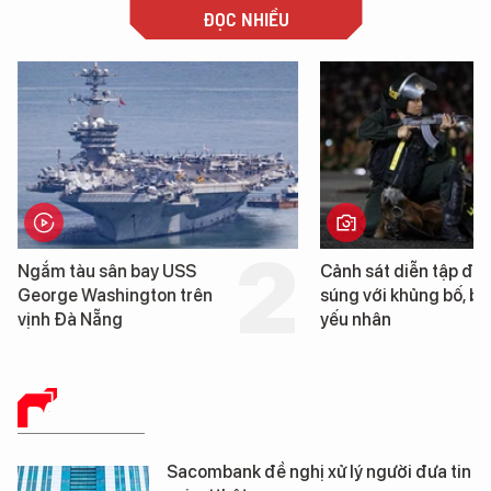
ĐỌC NHIỀU
Cảnh sát diễn tập đấu
Cận cảnh chiến hạm 
súng với khủng bố, bảo vệ
tống tàu sân bay USS
yếu nhân
George Washington 
Đà Nẵng
BÁO CHÍ SỐ
Sacombank đề nghị xử lý người đưa tin