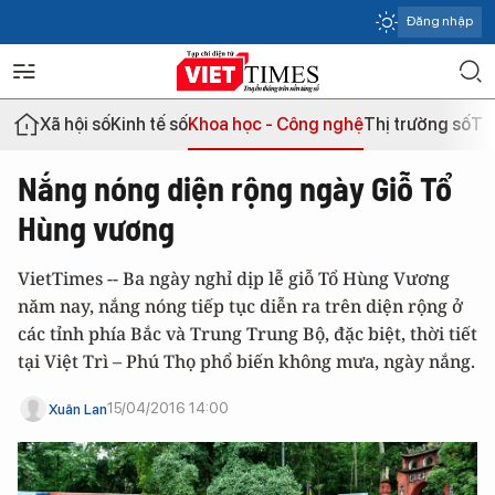
Đăng nhập
Xã hội số
Kinh tế số
Khoa học - Công nghệ
Thị trường số
Th
Nắng nóng diện rộng ngày Giỗ Tổ
Hùng vương
VietTimes -- Ba ngày nghỉ dịp lễ giỗ Tổ Hùng Vương
năm nay, nắng nóng tiếp tục diễn ra trên diện rộng ở
các tỉnh phía Bắc và Trung Trung Bộ, đặc biệt, thời tiết
tại Việt Trì – Phú Thọ phổ biến không mưa, ngày nắng.
15/04/2016 14:00
Xuân Lan