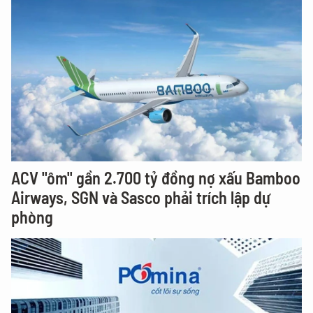
ACV "ôm" gần 2.700 tỷ đồng nợ xấu Bamboo
Airways, SGN và Sasco phải trích lập dự
phòng