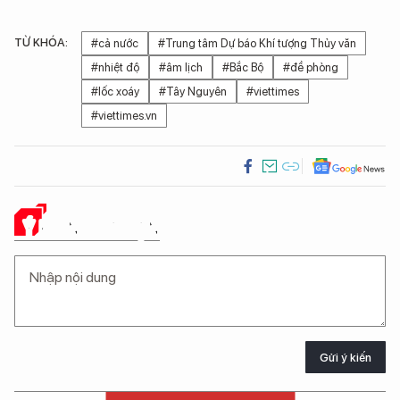
TỪ KHÓA:
#cả nước
#Trung tâm Dự báo Khí tượng Thủy văn
#nhiệt độ
#âm lịch
#Bắc Bộ
#đề phòng
#lốc xoáy
#Tây Nguyên
#viettimes
#viettimes.vn
Ý KIẾN CỦA BẠN
Gửi ý kiến