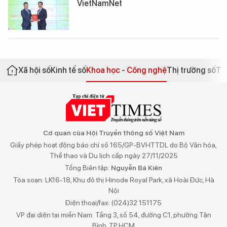
VietNamNet
Xã hội số
Kinh tế số
Khoa học - Công nghệ
Thị trường số
Th
Cơ quan của Hội Truyền thông số Việt Nam
Giấy phép hoạt động báo chí số 165/GP-BVHTTDL do Bộ Văn hóa,
Thể thao và Du lịch cấp ngày 27/11/2025
Tổng Biên tập:
Nguyễn Bá Kiên
Tòa soạn: LK16-18, Khu đô thị Hinode Royal Park, xã Hoài Đức, Hà
Nội
Điện thoại/fax: (024)32 151175
VP đại diện tại miền Nam: Tầng 3, số 54, đường C1, phường Tân
Bình, TP.HCM