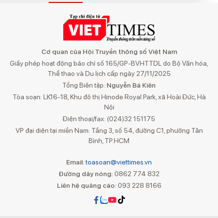
Cơ quan của Hội Truyền thông số Việt Nam
Giấy phép hoạt động báo chí số 165/GP-BVHTTDL do Bộ Văn hóa,
Thể thao và Du lịch cấp ngày 27/11/2025
Tổng Biên tập:
Nguyễn Bá Kiên
Tòa soạn: LK16-18, Khu đô thị Hinode Royal Park, xã Hoài Đức, Hà
Nội
Điện thoại/fax: (024)32 151175
VP đại diện tại miền Nam: Tầng 3, số 54, đường C1, phường Tân
Bình, TP.HCM
Email:
toasoan@viettimes.vn
Đường dây nóng:
0862 774 832
Liên hệ quảng cáo:
093 228 8166