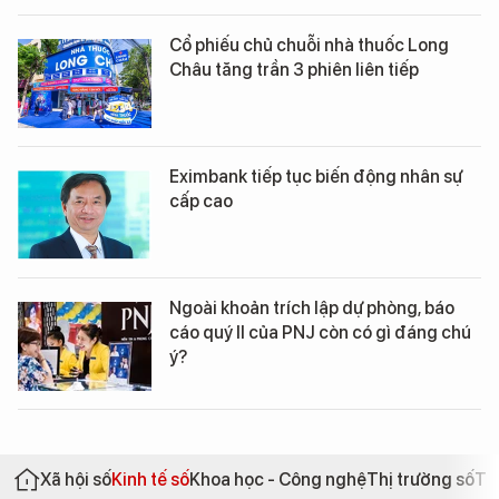
Cổ phiếu chủ chuỗi nhà thuốc Long
Châu tăng trần 3 phiên liên tiếp
Eximbank tiếp tục biến động nhân sự
cấp cao
Ngoài khoản trích lập dự phòng, báo
cáo quý II của PNJ còn có gì đáng chú
ý?
Xã hội số
Kinh tế số
Khoa học - Công nghệ
Thị trường số
Th