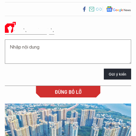
Ý KIẾN CỦA BẠN
Gửi ý kiến
ĐỪNG BỎ LỠ