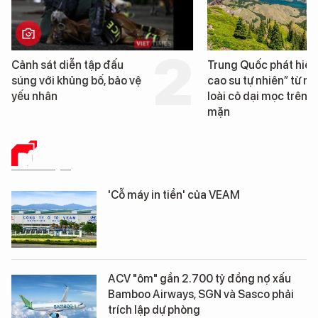
Trung Quốc phát hiện “mỏ
Loạt dự án bất 
cao su tự nhiên” từ một
Đà Nẵng sắp bị 
loài cỏ dại mọc trên đất
mặn
DỮ LIỆU
'Cỗ máy in tiền' của VEAM
ACV "ôm" gần 2.700 tỷ đồng nợ xấu
Bamboo Airways, SGN và Sasco phải
trích lập dự phòng