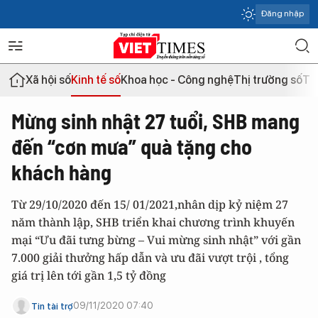
Đăng nhập
Xã hội số
Kinh tế số
Khoa học - Công nghệ
Thị trường số
Th
Mừng sinh nhật 27 tuổi, SHB mang
đến “cơn mưa” quà tặng cho
khách hàng
Từ 29/10/2020 đến 15/ 01/2021,nhân dịp kỷ niệm 27
năm thành lập, SHB triển khai chương trình khuyến
mại “Ưu đãi tưng bừng – Vui mừng sinh nhật” với gần
7.000 giải thưởng hấp dẫn và ưu đãi vượt trội , tổng
giá trị lên tới gần 1,5 tỷ đồng
09/11/2020 07:40
Tin tài trợ