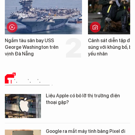
Ngắm tàu sân bay USS
Cảnh sát diễn tập đấ
George Washington trên
súng với khủng bố, bả
vịnh Đà Nẵng
yếu nhân
TIN CÔNG NGHỆ
Liệu Apple có bỏ lỡ thị trường điện
thoại gập?
Google ra mắt máy tính bảng Pixel đi