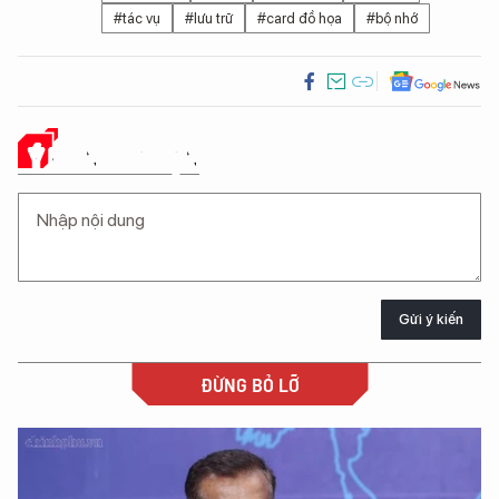
#tác vụ
#lưu trữ
#card đồ họa
#bộ nhớ
Ý KIẾN CỦA BẠN
Gửi ý kiến
ĐỪNG BỎ LỠ