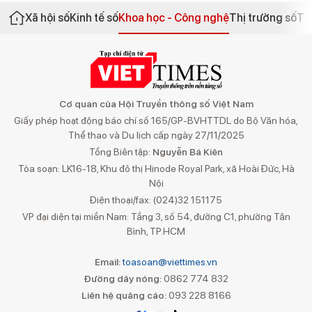
Xã hội số
Kinh tế số
Khoa học - Công nghệ
Thị trường số
Th
Cơ quan của Hội Truyền thông số Việt Nam
Giấy phép hoạt động báo chí số 165/GP-BVHTTDL do Bộ Văn hóa,
Thể thao và Du lịch cấp ngày 27/11/2025
Tổng Biên tập:
Nguyễn Bá Kiên
Tòa soạn: LK16-18, Khu đô thị Hinode Royal Park, xã Hoài Đức, Hà
Nội
Điện thoại/fax: (024)32 151175
VP đại diện tại miền Nam: Tầng 3, số 54, đường C1, phường Tân
Bình, TP.HCM
Email:
toasoan@viettimes.vn
Đường dây nóng:
0862 774 832
Liên hệ quảng cáo:
093 228 8166