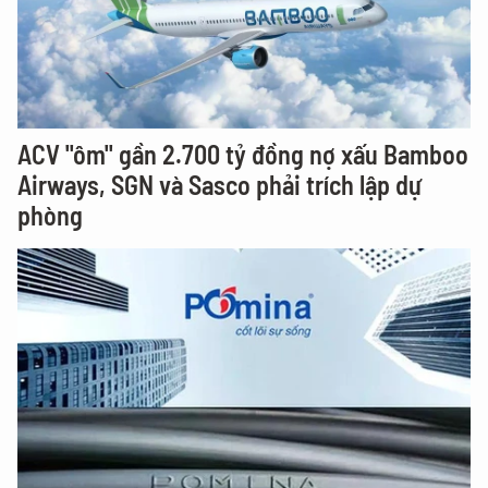
ACV "ôm" gần 2.700 tỷ đồng nợ xấu Bamboo
Airways, SGN và Sasco phải trích lập dự
phòng