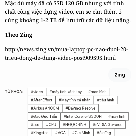
Mặc dù máy đã có SSD 120 GB nhưng với tính
chất công việc dựng video, em sẽ cần thêm ổ
cứng khoảng 1-2 TB để lưu trữ các dữ liệu nặng.
Theo Zing
http://news.zing.vn/mua-laptop-pc-nao-duoi-20-
trieu-dong-de-dung-video-post909595.html
Zing
TỪ KHÓA:
#video
#máy tính xách tay
#màn hình
#After Effect
#Máy tính cá nhân
#cấu hình
#Airbus A400M
#DaVinci Resolve
#Đào Đức Tiến
#Intel Core i5-8300H
#máy tính
#ssd
#CPU
#NGỌC BÌNH
#nVIDIA GeForce
#Kingston
#VGA
#Gia Minh
#ổ cứng