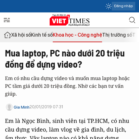
Đăng nhập
Xã hội số
Kinh tế số
Khoa học - Công nghệ
Thị trường số
Th
Mua laptop, PC nào dưới 20 triệu
đồng để dựng video?
Em có nhu cầu dựng video và muốn mua laptop hoặc
PC tầm giá dưới 20 triệu đồng. Nhờ các bạn tư vấn
giúp.
20/01/2019 07:31
Gia Minh
Em là Ngọc Bình, sinh viên tại TP.HCM, có nhu
cầu dựng video, làm vlog về gia đình, du lịch,
ẩm thực. Vậy laptop nào có khả năng dựng