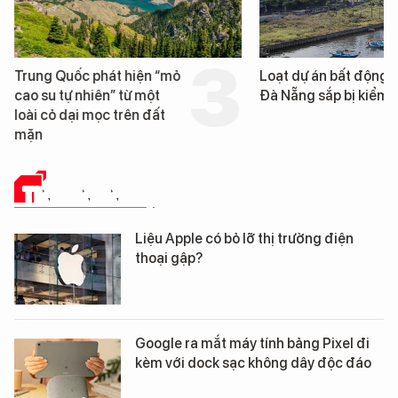
Trung Quốc phát hiện “mỏ
Loạt dự án bất động 
cao su tự nhiên” từ một
Đà Nẵng sắp bị kiểm t
loài cỏ dại mọc trên đất
mặn
TIN CÔNG NGHỆ
Liệu Apple có bỏ lỡ thị trường điện
thoại gập?
Google ra mắt máy tính bảng Pixel đi
kèm với dock sạc không dây độc đáo