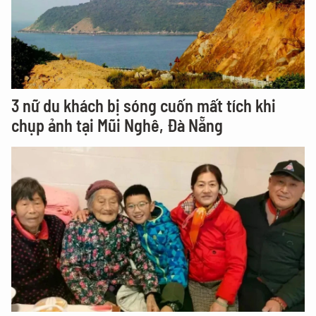
3 nữ du khách bị sóng cuốn mất tích khi
chụp ảnh tại Mũi Nghê, Đà Nẵng