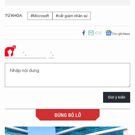
TỪ KHÓA:
#Microsoft
#cắt giảm nhân sự
Ý KIẾN CỦA BẠN
Gửi ý kiến
ĐỪNG BỎ LỠ