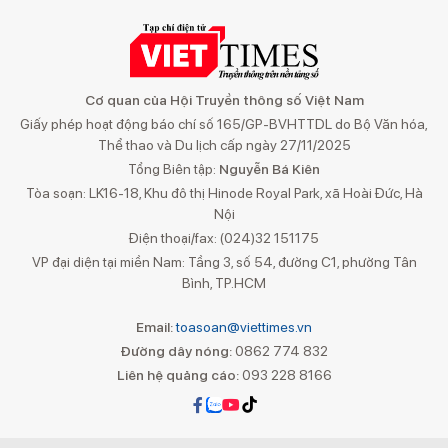
Cơ quan của Hội Truyền thông số Việt Nam
Giấy phép hoạt động báo chí số 165/GP-BVHTTDL do Bộ Văn hóa,
Thể thao và Du lịch cấp ngày 27/11/2025
Tổng Biên tập:
Nguyễn Bá Kiên
Tòa soạn: LK16-18, Khu đô thị Hinode Royal Park, xã Hoài Đức, Hà
Nội
Điện thoại/fax: (024)32 151175
VP đại diện tại miền Nam: Tầng 3, số 54, đường C1, phường Tân
Bình, TP.HCM
Email:
toasoan@viettimes.vn
Đường dây nóng:
0862 774 832
Liên hệ quảng cáo:
093 228 8166