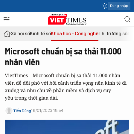
Đăng nhập
Xã hội số
Kinh tế số
Khoa học - Công nghệ
Thị trường số
Th
Microsoft chuẩn bị sa thải 11.000
nhân viên
VietTimes – Microsoft chuẩn bị sa thải 11.000 nhân
viên để đối phó với bối cảnh triển vọng nền kinh tế đi
xuống và nhu cầu về phần mềm và dịch vụ suy
yếu trong thời gian dài.
18/01/2023 18:54
Tiến Dũng