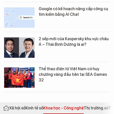
Google có kế hoạch nâng cấp công cụ
tìm kiếm bằng AI Chat
2 sếp mới của Kaspersky khu vực châu
Á – Thái Bình Dương là ai?
Thể thao điện tử Việt Nam có huy
chương vàng đầu tiên tại SEA Games
32
Xã hội số
Kinh tế số
Khoa học - Công nghệ
Thị trường số
Th