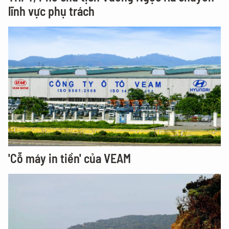
lĩnh vực phụ trách
'Cỗ máy in tiền' của VEAM