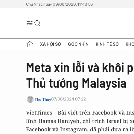
Chủ Nhật, ngày 09/08/2026, 11:48:58
XÃ HỘI SỐ
GÓC NHÌN
KINH TẾ SỐ
KHO
Meta xin lỗi và khôi 
Thủ tướng Malaysia
07/08/2024 07:22
Thu Thủy
VietTimes – Bài viết trên Facebook và I
lĩnh Hamas Haniyeh, chỉ trích Israel bị 
Facebook và Instagram, đã phải đưa ra lờ