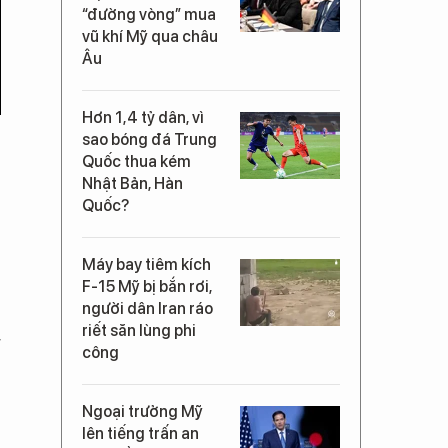
“đường vòng” mua
vũ khí Mỹ qua châu
Âu
Hơn 1,4 tỷ dân, vì
sao bóng đá Trung
Quốc thua kém
Nhật Bản, Hàn
Quốc?
Máy bay tiêm kích
F-15 Mỹ bị bắn rơi,
người dân Iran ráo
riết săn lùng phi
g
công
Ngoại trưởng Mỹ
lên tiếng trấn an