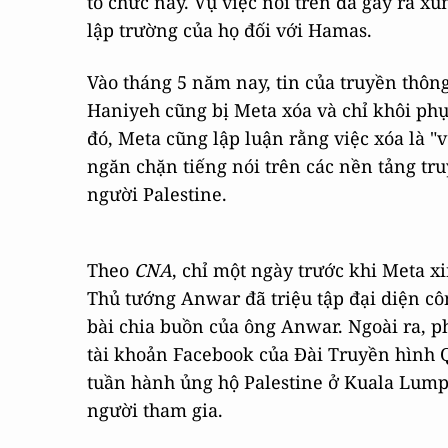
tổ chức này. Vụ việc nói trên đã gây ra x
lập trường của họ đối với Hamas.
Vào tháng 5 năm nay, tin của truyền thôn
Haniyeh cũng bị Meta xóa và chỉ khôi phục
đó, Meta cũng lập luận rằng việc xóa là "
ngăn chặn tiếng nói trên các nền tảng tr
người Palestine.
Theo
CNA
, chỉ một ngày trước khi Meta x
Thủ tướng Anwar đã triệu tập đại diện côn
bài chia buồn của ông Anwar. Ngoài ra, ph
tài khoản Facebook của Đài Truyền hình Qu
tuần hành ủng hộ Palestine ở Kuala Lumpu
người tham gia.