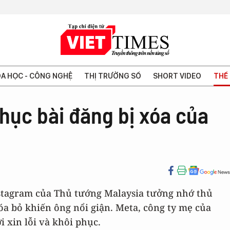
A HỌC - CÔNG NGHỆ
THỊ TRƯỜNG SỐ
SHORT VIDEO
THẾ 
phục bài đăng bị xóa của
nstagram của Thủ tướng Malaysia tưởng nhớ thủ
xóa bỏ khiến ông nổi giận. Meta, công ty mẹ của
i xin lỗi và khôi phục.