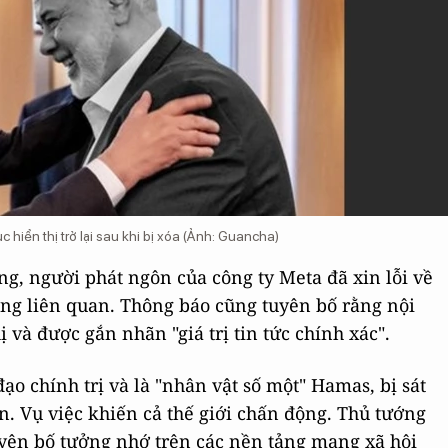
hiển thị trở lại sau khi bị xóa (Ảnh: Guancha)
ng, người phát ngôn của công ty Meta đã xin lỗi về
đăng liên quan. Thông báo cũng tuyên bố rằng nội
 và được gắn nhãn "giá trị tin tức chính xác".
ạo chính trị và là "nhân vật số một" Hamas, bị sát
an. Vụ việc khiến cả thế giới chấn động. Thủ tướng
yên bố tưởng nhớ trên các nền tảng mạng xã hội