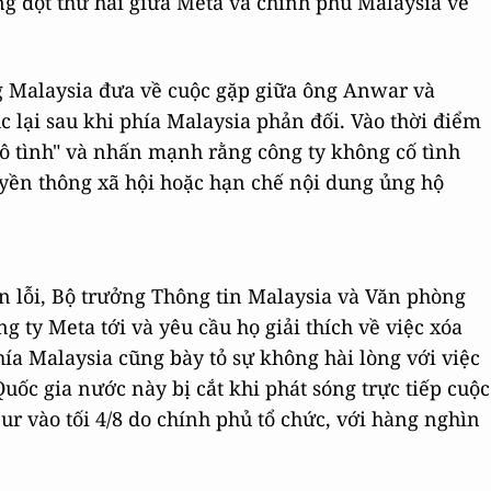
ung đột thứ hai giữa Meta và chính phủ Malaysia về
g Malaysia đưa về cuộc gặp giữa ông Anwar và
 lại sau khi phía Malaysia phản đối. Vào thời điểm
vô tình" và nhấn mạnh rằng công ty không cố tình
uyền thông xã hội hoặc hạn chế nội dung ủng hộ
in lỗi, Bộ trưởng Thông tin Malaysia và Văn phòng
g ty Meta tới và yêu cầu họ giải thích về việc xóa
ía Malaysia cũng bày tỏ sự không hài lòng với việc
ốc gia nước này bị cắt khi phát sóng trực tiếp cuộc
r vào tối 4/8 do chính phủ tổ chức, với hàng nghìn