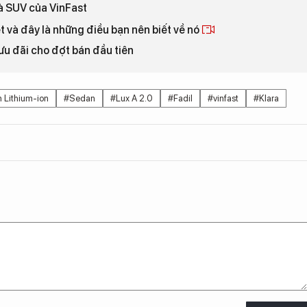
và SUV của VinFast
ệt và đây là những điều bạn nên biết về nó
ưu đãi cho đợt bán đầu tiên
n Lithium-ion
#Sedan
#Lux A 2.0
#Fadil
#vinfast
#Klara