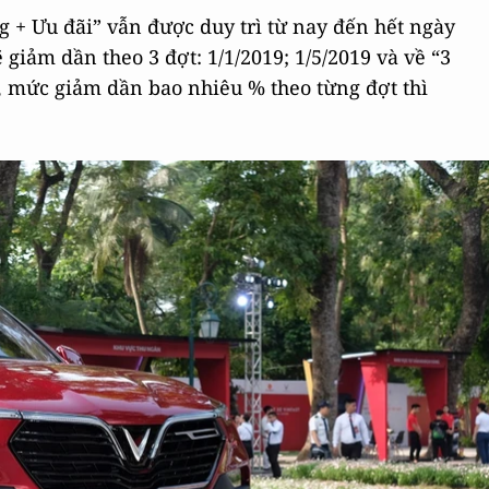
ng + Ưu đãi” vẫn được duy trì từ nay đến hết ngày
 giảm dần theo 3 đợt: 1/1/2019; 1/5/2019 và về “3
, mức giảm dần bao nhiêu % theo từng đợt thì