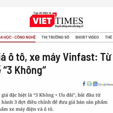
A HỌC - CÔNG NGHỆ
THỊ TRƯỜNG SỐ
SHORT VIDEO
THẾ 
iá ô tô, xe máy Vinfast: Từ
ề “3 Không“
giá đặc biệt là “3 Không + Ưu đãi”, bắt đầu từ
ến hành 3 đợt điều chỉnh để đưa giá bán sản phẩm
hẩm xe máy điện và ô tô.