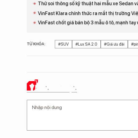
Thử soi thông số kỹ thuật hai mẫu xe Sedan 
VinFast Klara chính thức ra mắt thị trường Vi
VinFast chốt giá bán bộ 3 mẫu ô tô, mạnh tay 
TỪ KHÓA:
#SUV
#Lux SA 2.0
#Giá ưu đãi
#pi
Ý KIẾN CỦA BẠN