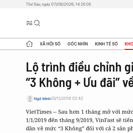
Thứ Sáu, ngày 07/08/2026, 14:25:05
XÃ HỘI SỐ
GÓC NHÌN
KINH TẾ SỐ
KHO
Lộ trình điều chỉnh g
“3 Không + Ưu đãi” v
25/12/2018 02:42
Ngô Minh
VietTimes -- Sau hơn 1 tháng mở với mức 
1/1/2019 đến tháng 9/2019, VinFast sẽ ti
dần về mức “3 Không” đối với cả 2 sản p