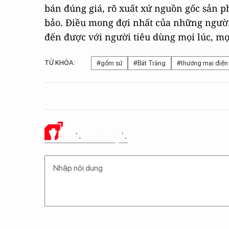
bán đúng giá, rõ xuất xứ nguồn gốc sản 
bảo. Điều mong đợi nhất của những người
đến được với người tiêu dùng mọi lúc, mọ
TỪ KHÓA:
#gốm sứ
#Bát Tràng
#thương mại điện 
Ý KIẾN CỦA BẠN