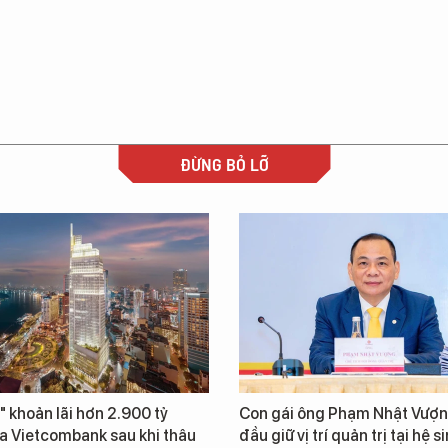
ĐỪNG BỎ LỠ
" khoản lãi hơn 2.900 tỷ
Con gái ông Phạm Nhật Vượn
a Vietcombank sau khi thâu
đầu giữ vị trí quản trị tại hệ s