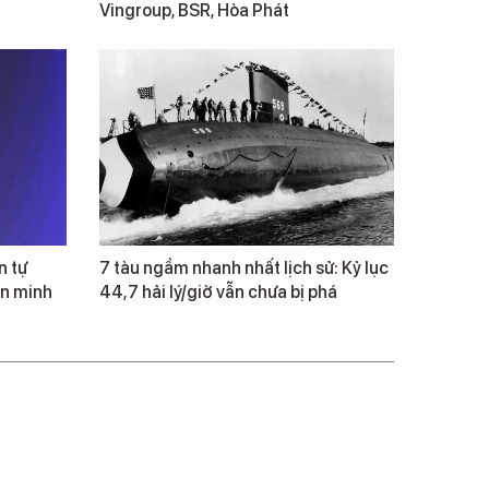
Vingroup, BSR, Hòa Phát
n tự
7 tàu ngầm nhanh nhất lịch sử: Kỷ lục
ăn minh
44,7 hải lý/giờ vẫn chưa bị phá