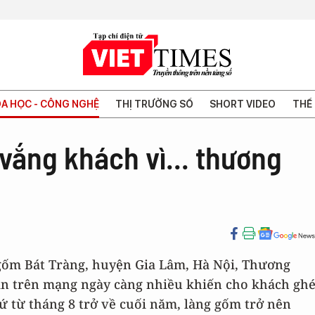
A HỌC - CÔNG NGHỆ
THỊ TRƯỜNG SỐ
SHORT VIDEO
THẾ 
vắng khách vì... thương
 gốm Bát Tràng, huyện Gia Lâm, Hà Nội, Thương
án trên mạng ngày càng nhiều khiến cho khách gh
ứ từ tháng 8 trở về cuối năm, làng gốm trở nên