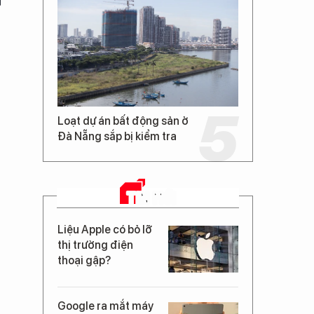
Loạt dự án bất động sản ở
Đà Nẵng sắp bị kiểm tra
TIN MỚI
Liệu Apple có bỏ lỡ
thị trường điện
thoại gập?
Google ra mắt máy