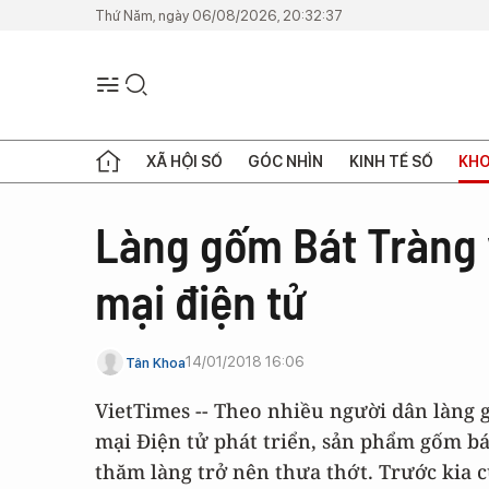
Thứ Năm, ngày 06/08/2026, 20:32:37
XÃ HỘI SỐ
GÓC NHÌN
KINH TẾ SỐ
KHO
Làng gốm Bát Tràng 
mại điện tử
14/01/2018 16:06
Tân Khoa
VietTimes -- Theo nhiều người dân làng
mại Điện tử phát triển, sản phẩm gốm b
thăm làng trở nên thưa thớt. Trước kia c