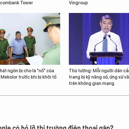
tcombank Tower
Vingroup
át ngôn bị cho là "nổ" của
Thủ tướng: Mỗi người dân cầ
 Mekolor trước khi bị khởi tố
trang bị kỹ năng số, ứng xử v
trên không gian mạng
ple có bỏ lỡ thị trường điện thoại gập?