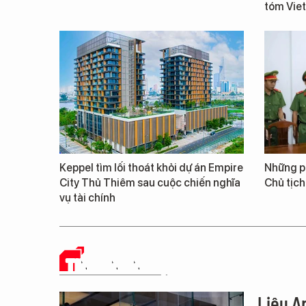
tóm Vie
Keppel tìm lối thoát khỏi dự án Empire
Những ph
City Thủ Thiêm sau cuộc chiến nghĩa
Chủ tịch
vụ tài chính
TIN CÔNG NGHỆ
Liệu Ap