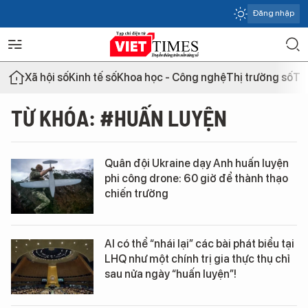
Đăng nhập
Xã hội số
Kinh tế số
Khoa học - Công nghệ
Thị trường số
Th
TỪ KHÓA: #HUẤN LUYỆN
Quân đội Ukraine dạy Anh huấn luyện
phi công drone: 60 giờ để thành thạo
chiến trường
AI có thể “nhái lại” các bài phát biểu tại
LHQ như một chính trị gia thực thụ chỉ
sau nửa ngày “huấn luyện”!