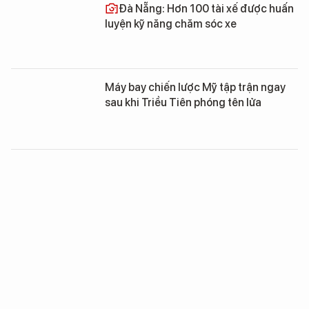
Đà Nẵng: Hơn 100 tài xế được huấn
luyện kỹ năng chăm sóc xe
Máy bay chiến lược Mỹ tập trận ngay
sau khi Triều Tiên phóng tên lửa
So với Mỹ, kíp tàu sân bay Trung
Quốc mới là “học sinh mẫu giáo”
Việt Nam có thể “để mắt” tới Yak-
130