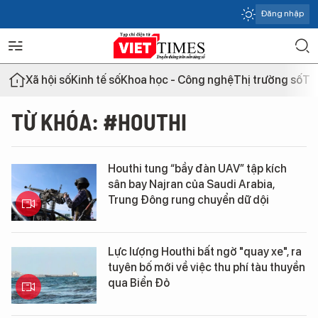
Đăng nhập
Xã hội số
Kinh tế số
Khoa học - Công nghệ
Thị trường số
Th
TỪ KHÓA: #HOUTHI
Houthi tung “bầy đàn UAV” tập kích
sân bay Najran của Saudi Arabia,
Trung Đông rung chuyển dữ dội
Lực lượng Houthi bất ngờ "quay xe", ra
tuyên bố mới về việc thu phí tàu thuyền
qua Biển Đỏ