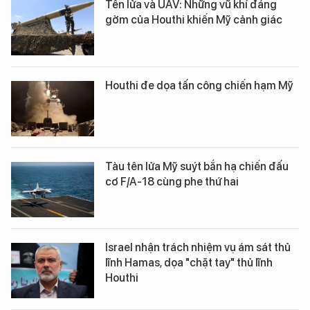
Tên lửa và UAV: Những vũ khí đáng
gờm của Houthi khiến Mỹ cảnh giác
Houthi đe dọa tấn công chiến hạm Mỹ
Tàu tên lửa Mỹ suýt bắn hạ chiến đấu
cơ F/A-18 cùng phe thứ hai
Israel nhận trách nhiệm vụ ám sát thủ
lĩnh Hamas, dọa "chặt tay" thủ lĩnh
Houthi