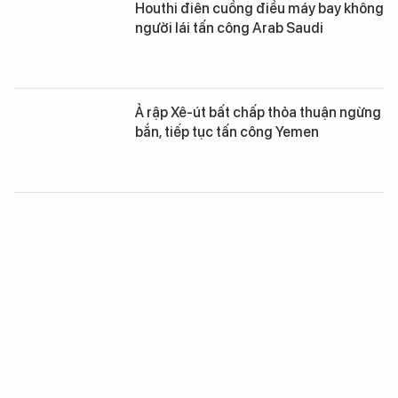
Houthi điên cuồng điều máy bay không
người lái tấn công Arab Saudi
Ả rập Xê-út bất chấp thỏa thuận ngừng
bắn, tiếp tục tấn công Yemen
Mỹ kêu gọi hòa bình tại Yemen nhưng
vẫn hỗ trợ Ả rập Xê-út tấn công
Washington đã hủy diệt đất nước
Yemen như thế nào?