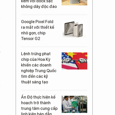
kèm với dock sạc
c
không dây độc đáo
a
i
Google Pixel Fold
ra mắt với thiết kế
nhỏ gọn, chip
n
Tensor G2
a
ó
Lệnh trừng phạt
chip của Hoa Kỳ
khiến các doanh
nghiệp Trung Quốc
n
tìm đến các kỹ
,
thuật sáng tạo
g
Ấn Độ thực hiện kế
hoạch trở thành
trung tâm cung cấp
,
linh kiện bán dẫn