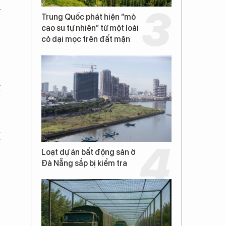
u
Trung Quốc phát hiện “mỏ
cao su tự nhiên” từ một loài
cỏ dại mọc trên đất mặn
a
t
,
c
a
ế
Loạt dự án bất động sản ở
-
Đà Nẵng sắp bị kiểm tra
h