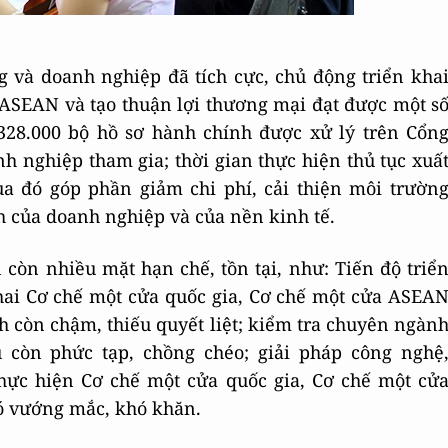
g và doanh nghiệp đã tích cực, chủ động triển kha
 ASEAN và tạo thuận lợi thương mại đạt được một s
 328.000 bộ hồ sơ hành chính được xử lý trên Cổn
nh nghiệp tham gia; thời gian thực hiện thủ tục xuấ
a đó góp phần giảm chi phí, cải thiện môi trườn
h của doanh nghiệp và của nền kinh tế.
còn nhiều mặt hạn chế, tồn tại, như: Tiến độ triể
khai Cơ chế một cửa quốc gia, Cơ chế một cửa ASEA
h còn chậm, thiếu quyết liệt; kiểm tra chuyên ngàn
 còn phức tạp, chồng chéo; giải pháp công nghệ
thực hiện Cơ chế một cửa quốc gia, Cơ chế một cử
ó vướng mắc, khó khăn.