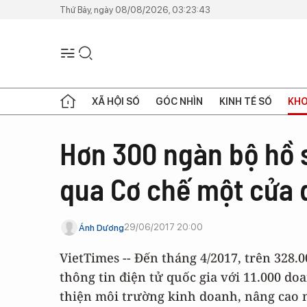
Thứ Bảy, ngày 08/08/2026, 03:23:43
XÃ HỘI SỐ
GÓC NHÌN
KINH TẾ SỐ
KHO
Hơn 300 ngàn bộ hồ 
qua Cơ chế một cửa 
29/06/2017 20:00
Ánh Dương
VietTimes -- Đến tháng 4/2017, trên 328.
thông tin điện tử quốc gia với 11.000 do
thiện môi trường kinh doanh, nâng cao 