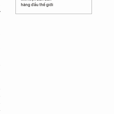
p
hàng đầu thế giới
ừ
n
ê
n
ế
i
m
a
h