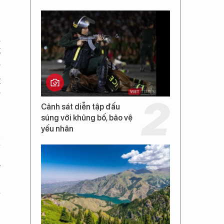
i
ố
g
t
g
Cảnh sát diễn tập đấu
súng với khủng bố, bảo vệ
yếu nhân
n
N
h
,
a