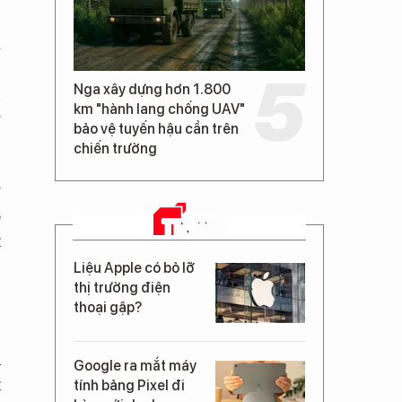
a
ê
Nga xây dựng hơn 1.800
n
km "hành lang chống UAV"
g
bảo vệ tuyến hậu cần trên
chiến trường
g
o
TIN MỚI
t
Liệu Apple có bỏ lỡ
thị trường điện
thoại gập?
ủ
Google ra mắt máy
t
tính bảng Pixel đi