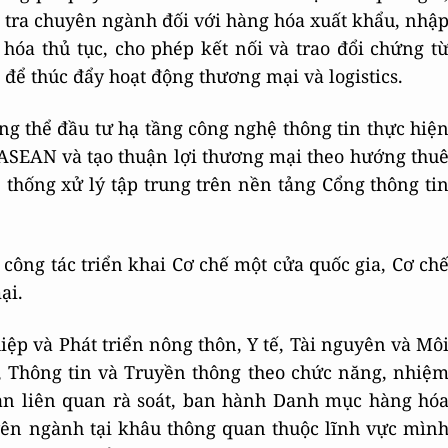
tra chuyên ngành đối với hàng hóa xuất khẩu, nhậ
hóa thủ tục, cho phép kết nối và trao đổi chứng t
 để thúc đẩy hoạt động thương mại và logistics.
g thể đầu tư hạ tầng công nghệ thông tin thực hiệ
 ASEAN và tạo thuận lợi thương mại theo hướng thu
 thống xử lý tập trung trên nền tảng Cổng thông ti
công tác triển khai Cơ chế một cửa quốc gia, Cơ ch
ại.
ệp và Phát triển nông thôn, Y tế, Tài nguyên và Mô
, Thông tin và Truyền thông theo chức năng, nhiệ
uan liên quan rà soát, ban hành Danh mục hàng hó
yên ngành tại khâu thông quan thuộc lĩnh vực mìn