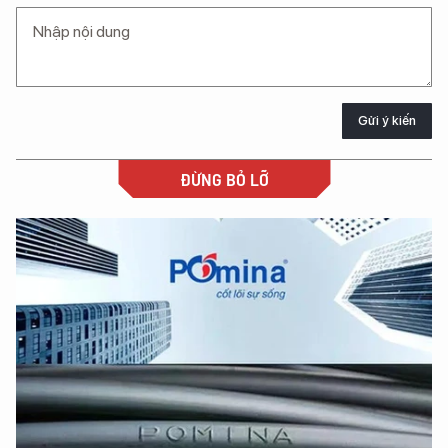
Gửi ý kiến
ĐỪNG BỎ LỠ