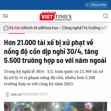
Đăng nhập
Xã hội số
Kinh tế số
Khoa học - Công nghệ
Thị trường số
Th
Hơn 21.000 tài xế bị xử phạt về
nồng độ cồn dịp nghỉ 30/4, tăng
5.500 trường hợp so với năm ngoái
Trong kỳ nghỉ lễ 30/4 - 1/5, toàn quốc có 21.369 tài xế
bị xử lý vì vi phạm nồng độ cồn, nhiều hơn 5.500
trường hợp so với cùng kỳ năm 2023.
01/05/2024 12:37
Anh Lê