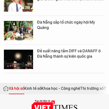
Đà Nẵng sắp tổ chức ngày hội Mỳ
Quảng
Đề xuất nâng tầm DIFF và DANAFF ở
Đà Nẵng thành sự kiện quốc gia
Xã hội số
Kinh tế số
Khoa học - Công nghệ
Thị trường số
Th