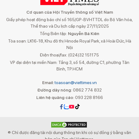
Cơ quan của Hội Truyền thông số Việt Nam
Giấy phép hoạt động báo chí số 165/GP-BVHTTDL do Bộ Văn hóa,
Thể thao và Du lịch cấp ngày 27/11/2025
Tổng Biên tập:
Nguyễn Bá Kiên
Tòa soạn: LK16-18, Khu đô thị Hinode Royal Park, xã Hoài Đức, Hà
Nội
Điện thoại/fax: (024)32 151175
VP đại diện tại miền Nam: Tầng 3, số 54, đường C1, phường Tân
Bình, TP.HCM
Email:
toasoan@viettimes.vn
Đường dây nóng:
0862 774 832
Liên hệ quảng cáo:
093 228 8166
® Chỉ được đăng tải nội dung thông tin khi có sự đồng ý bằng văn
bản của Tạp chí Viettimes.