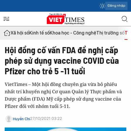
Đăng nhập
Xã hội số
Kinh tế số
Khoa học - Công nghệ
Thị trường số
Th
Hội đồng cố vấn FDA đề nghị cấp
phép sử dụng vaccine COVID của
Pfizer cho trẻ 5 -11 tuổi
VietTimes – Một hội đồng chuyên gia vừa bỏ phiếu
nhất trí khuyến nghị Cơ quan Quản lý Thực phẩm và
Dược phẩm (FDA) Mỹ cấp phép sử dụng vaccine của
Pfizer đối với nhóm tuổi 5-11.
27/10/2021 03:22
Huyền Chi