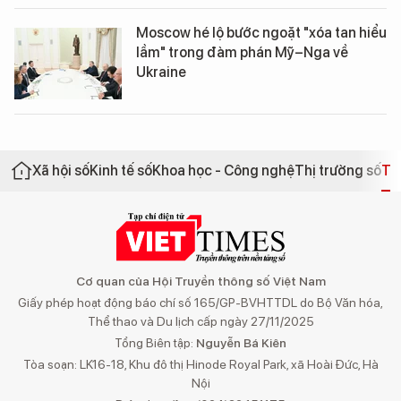
Moscow hé lộ bước ngoặt "xóa tan hiểu
lầm" trong đàm phán Mỹ–Nga về
Ukraine
Xã hội số
Kinh tế số
Khoa học - Công nghệ
Thị trường số
Th
Cơ quan của Hội Truyền thông số Việt Nam
Giấy phép hoạt động báo chí số 165/GP-BVHTTDL do Bộ Văn hóa,
Thể thao và Du lịch cấp ngày 27/11/2025
Tổng Biên tập:
Nguyễn Bá Kiên
Tòa soạn: LK16-18, Khu đô thị Hinode Royal Park, xã Hoài Đức, Hà
Nội