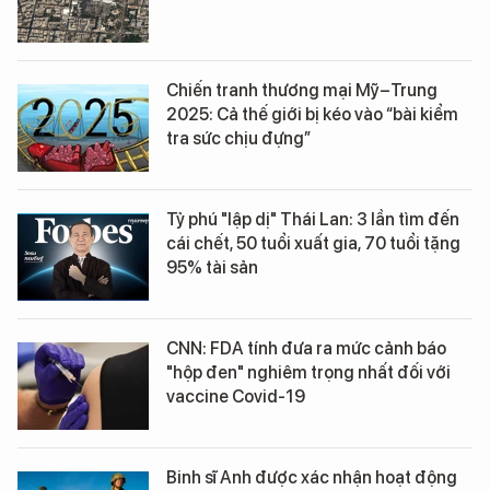
Chiến tranh thương mại Mỹ–Trung
2025: Cả thế giới bị kéo vào “bài kiểm
tra sức chịu đựng”
Tỷ phú "lập dị" Thái Lan: 3 lần tìm đến
cái chết, 50 tuổi xuất gia, 70 tuổi tặng
95% tài sản
CNN: FDA tính đưa ra mức cảnh báo
"hộp đen" nghiêm trọng nhất đối với
vaccine Covid-19
Binh sĩ Anh được xác nhận hoạt động