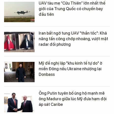
UAV tàu mẹ “Cửu Thiên” lớn nhất thế
giới của Trung Quốc có chuyến bay
đầu tiên
Iran bất ngờ tung UAV "thần tốc": Khả
năng tấn công chớp nhoáng, vượt mặt
radar đối phương
Mỹ đề nghị lập "khu kinh tế tự do" ở
miền Đông nếu Ukraine nhượng lại
Donbass
Ông Putin tuyên bố ủng hộ mạnh mẽ
ông Maduro giữa lúc Mỹ đưa hạm đội
áp sát Caribe