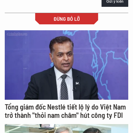
Gửi ý kiến
ĐỪNG BỎ LỠ
Tổng giám đốc Nestlé tiết lộ lý do Việt Nam
trở thành "thỏi nam châm" hút công ty FDI