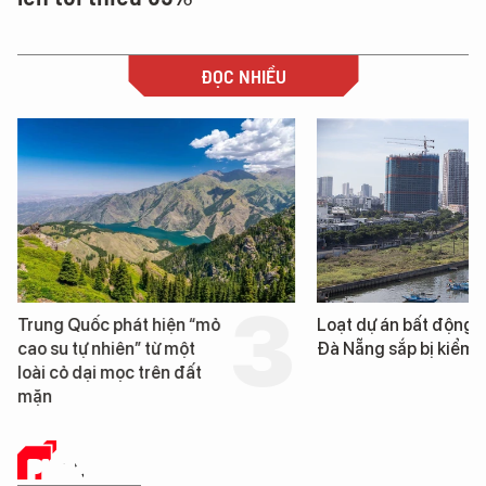
ĐỌC NHIỀU
Trung Quốc phát hiện “mỏ
Loạt dự án bất động 
cao su tự nhiên” từ một
Đà Nẵng sắp bị kiểm t
loài cỏ dại mọc trên đất
mặn
PHÂN TÍCH