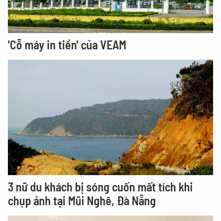
'Cỗ máy in tiền' của VEAM
3 nữ du khách bị sóng cuốn mất tích khi
chụp ảnh tại Mũi Nghê, Đà Nẵng