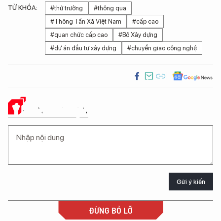
TỪ KHÓA:
#thứ trưởng
#thông qua
#Thông Tấn Xã Việt Nam
#cấp cao
#quan chức cấp cao
#Bộ Xây dựng
#dự án đầu tư xây dựng
#chuyển giao công nghệ
Ý KIẾN CỦA BẠN
Gửi ý kiến
ĐỪNG BỎ LỠ