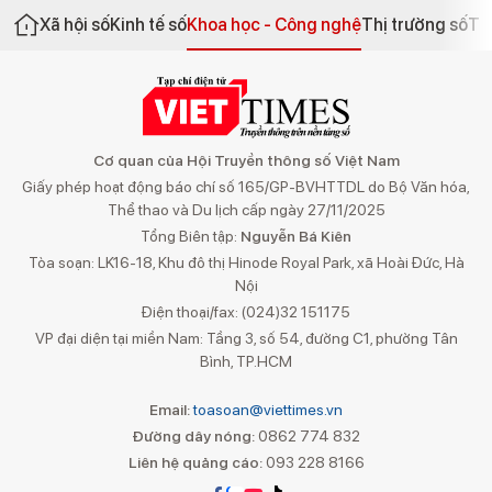
Xã hội số
Kinh tế số
Khoa học - Công nghệ
Thị trường số
Th
Cơ quan của Hội Truyền thông số Việt Nam
Giấy phép hoạt động báo chí số 165/GP-BVHTTDL do Bộ Văn hóa,
Thể thao và Du lịch cấp ngày 27/11/2025
Tổng Biên tập:
Nguyễn Bá Kiên
Tòa soạn: LK16-18, Khu đô thị Hinode Royal Park, xã Hoài Đức, Hà
Nội
Điện thoại/fax: (024)32 151175
VP đại diện tại miền Nam: Tầng 3, số 54, đường C1, phường Tân
Bình, TP.HCM
Email:
toasoan@viettimes.vn
Đường dây nóng:
0862 774 832
Liên hệ quảng cáo:
093 228 8166